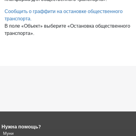
Сообщить о граффити на остановке общественного
транспорта.
В поле «Объект» выберите «Остановка общественного
транспорта».
Нужна помощь?
Конец содержимого
страницы.
Муни
Остальная часть этой