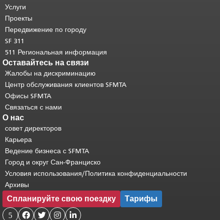
страницы повторяется на каждой
Услуги
странице.
Вернуться к началу
Проекты
основного содержимого
.
Передвижение по городу
SF 311
511 Региональная информация
Оставайтесь на связи
Жалобы на дискриминацию
Центр обслуживания клиентов SFMTA
Офисы SFMTA
Связаться с нами
О нас
совет директоров
Карьера
Ведение бизнеса с SFMTA
Город и округ Сан-Франциско
Условия использования/Политика конфиденциальности
Архивы
Спланируйте свою поездку
Тарифы
5



