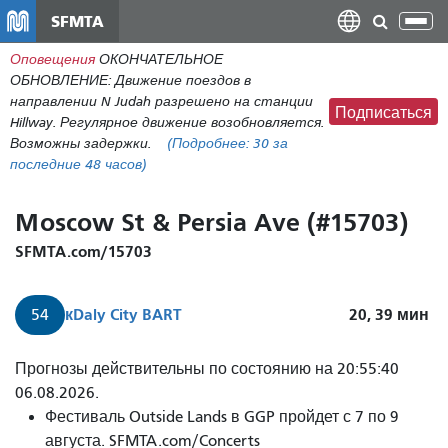
Перейти
SFMTA
Пер
к
нав
Оповещения
ОКОНЧАТЕЛЬНОЕ
общему
ОБНОВЛЕНИЕ: Движение поездов в
содержанию
направлении N Judah разрешено на станции
Подписаться
Hillway. Регулярное движение возобновляется.
Возможны задержки.
(Подробнее:
30
за
последние 48 часов)
Moscow St & Persia Ave (#15703)
SFMTA.com/15703
к
Daly City BART
20, 39
мин
54
Прогнозы действительны по состоянию на 20:55:40
06.08.2026.
Фестиваль Outside Lands в GGP пройдет с 7 по 9
августа. SFMTA.com/Concerts