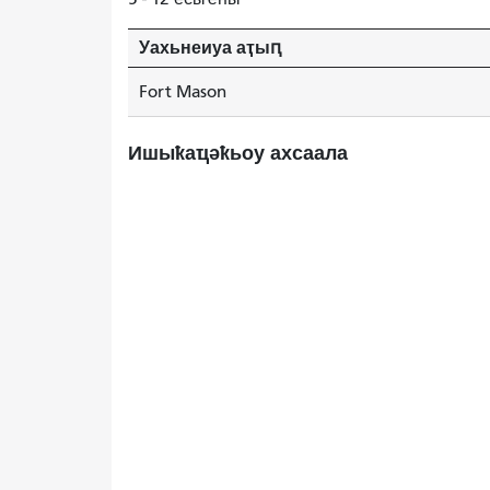
Уахьнеиуа аҭыԥ
Fort Mason
Ишыҟаҵәҟьоу ахсаала