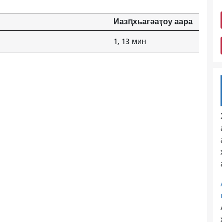
Иазԥхьагәаҭоу аара
1, 13 мин