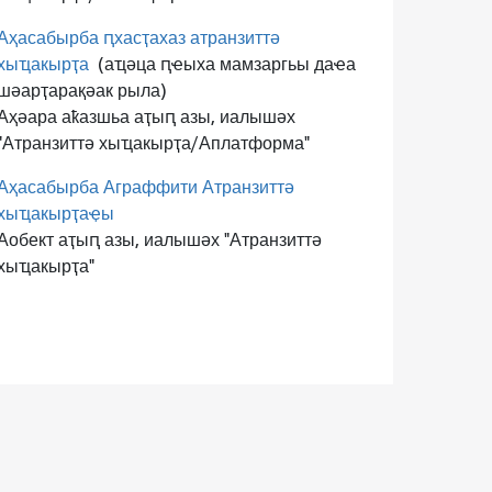
Аҳасабырба ԥхасҭахаз атранзиттә
хыҵакырҭа
(аҵәца ԥҽыха мамзаргьы даҽа
шәарҭарақәак рыла)
Аҳәара аҟазшьа аҭыԥ азы, иалышәх
"Атранзиттә хыҵакырҭа/Аплатформа"
Аҳасабырба Аграффити Атранзиттә
хыҵакырҭаҿы
Аобект аҭыԥ азы, иалышәх "Атранзиттә
хыҵакырҭа"