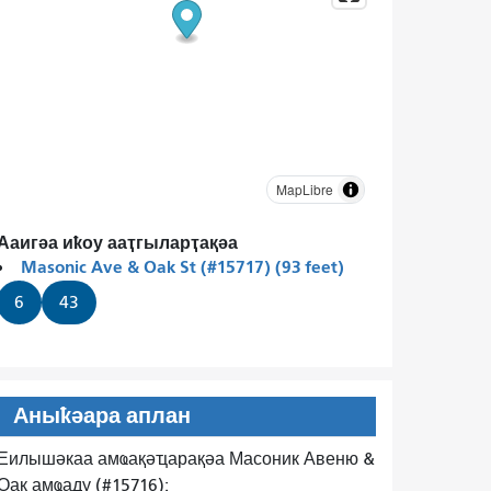
MapLibre
Ааигәа иҟоу ааҭгыларҭақәа
Masonic Ave & Oak St (#15717) (93 feet)
6
43
Аныҟәара аплан
Еилышәкаа амҩақәҵарақәа Масоник Авеню &
Оак амҩаду (#15716):