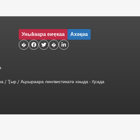
Уныҟәара еиҿкаа
Ахәқәа
�


�

а
ра
/
Ҭыр
/
Ацхыраара
лингвистикатә
хәыда
-
ԥсада