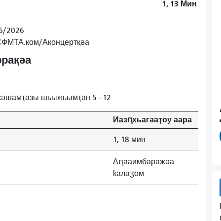
1, 13
Мин
6/2026
 СФМТА.ком/Аконцертқәа
рақәа
кәшамҭазы шьыжьымҭан 5 - 12
Иазԥхьагәаҭоу аара
1, 18 мин
Аԥааимбаражәа
ҟалаӡом