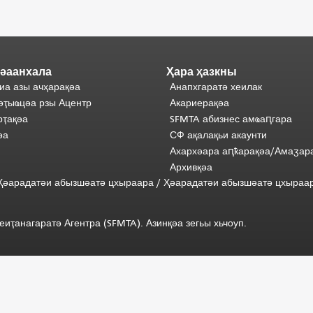
әаанхала
Ҳара ҳазкны
иа азы ачҳарақәа
Анапхгаратә хеилак
әҭыҩцәа рзы Ацентр
Акариерақәа
ҭақәа
SFMTA абизнес амҩаԥгара
әа
СФ ақалақьи акаунти
Ахархәара аԥҟарақәа/Амаӡар
Архивқәа
) Ҳәарадатәи абызшәатә цхыраара
/
Ҳәарадатәи
абызшәатә
цхыраа
иҭанагаратә Агентра (SFMTA). Азинқәа зегьы хьчоуп.