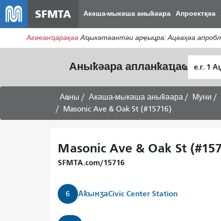
SFMTA
Акәша-мыкәша аныҟәара
Апроектқәа
Агәҽанҵарақәа
Аҵыхәтәантәи арҿыцра: Ацәаҳәа апробл
Алагара
Аныҟәара апланҟаҵаҩ
ҭыԥ
Аҩны
Акәша-мыкәша аныҟәара
Муни
Masonic Ave & Oak St (#15716)
Masonic Ave & Oak St (#157
SFMTA.com/15716
Аҟынӡа
Civic Center Station
6