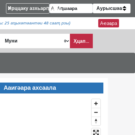
Ирццаку азхьарԥшқәа
Аурысшәа
ы:
25
аҵыхәтәантәи 48 сааҭ рзы)
Аҽаҩра
Ҳцап...
Ааигәара ахсаала