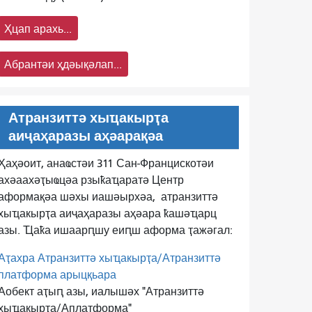
Ҳцап арахь...
Абрантәи ҳдәықәлап...
Атранзиттә хыҵакырҭа
аиҷаҳаразы аҳәарақәа
Ҳаҳәоит, анаҩстәи 311 Сан-Францискотәи
ахәаахәҭыҩцәа рзыҟаҵаратә Центр
аформақәа шәхы иашәырхәа,
атранзиттә
хыҵакырҭа аиҷаҳаразы аҳәара ҟашәҵарц
азы. Ҵаҟа ишаарԥшу еиԥш аформа ҭажәгал:
Аҭахра Атранзиттә хыҵакырҭа/Атранзиттә
платформа арыцқьара
Аобект аҭыԥ азы, иалышәх "Атранзиттә
хыҵакырҭа/Аплатформа"