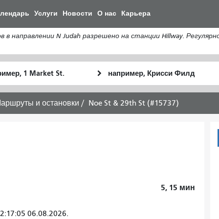
Перейти
алендарь
Услуги
Новости
О нас
Карьера
к
общему
направлении N Judah разрешено на станции Hillway. Регулярн
содержанию
льное
Место
Как
оположение
окончания
я
хочу
аршруты и остановки
Noe St & 29th St (#15737)
путешествов
5, 15
мин
:17:05 06.08.2026.