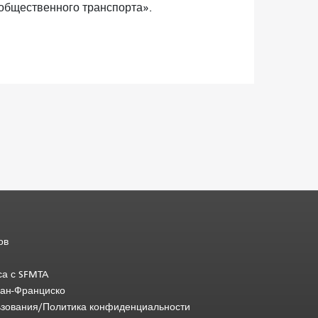
общественного транспорта».
ов
са с SFMTA
Сан-Франциско
ьзования/Политика конфиденциальности