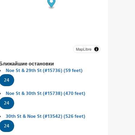
MapLibre
Ближайшие остановки
Noe St & 29th St (#15736) (59 feet)
24
Noe St & 30th St (#15738) (470 feet)
24
30th St & Noe St (#13542) (526 feet)
24