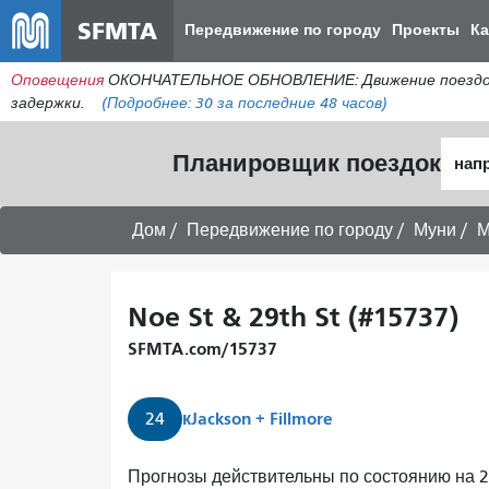
SFMTA
Передвижение по городу
Проекты
К
Оповещения
ОКОНЧАТЕЛЬНОЕ ОБНОВЛЕНИЕ: Движение поездов в 
задержки.
(Подробнее:
30
за последние 48 часов)
Нача
Планировщик поездок
мест
Дом
Передвижение по городу
Муни
М
Noe St & 29th St (#15737)
SFMTA.com/15737
к
Jackson + Fillmore
24
Прогнозы действительны по состоянию на 22