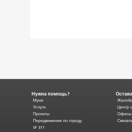
Нужна помощь?
Остава
Конец
содержимого
Муни
Жалобы
страницы.
Остальная
Услуги
Центр 
часть
Проекты
Офисы
этой
Передвижение по городу
Связат
страницы
SF 311
повторяется