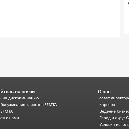
йтесь на связи
О нас
 на дискриминацию
совет директор
обслуживания клиентов SFMTA
Карьера
 SFMTA
Ведение бизне
ься с нами
Город и округ 
Условия испол