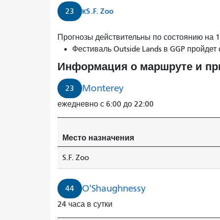
к
S.F. Zoo
23
О'Шогнесси
Прогнозы действительны по состоянию на 13
прибудет
Фестиваль Outside Lands в GGP пройдет 
через
Информация о маршруте и п
2
минуты.
Monterey
23
ежедневно с 6:00 до 22:00
Место назначения
S.F. Zoo
O'Shaughnessy
44
24 часа в сутки