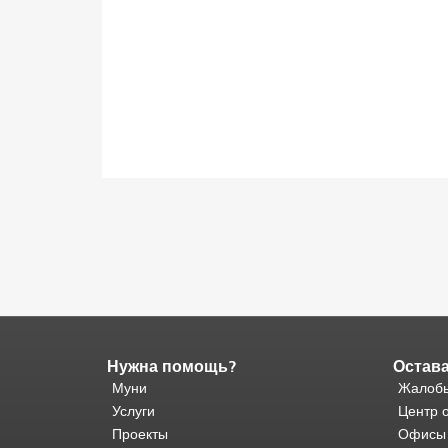
Нужна помощь?
Остава
Конец
содержимого
Муни
Жалобы
страницы.
Остальная
Услуги
Центр 
часть
Проекты
Офисы