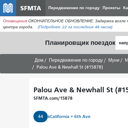
SFMTA
Передвижение по городу
Проекты
К
Оповещения
ОКОНЧАТЕЛЬНОЕ ОБНОВЛЕНИЕ: Задержка возле пере
центра города.
(Подробнее:
22
за последние 48 часов)
Нача
Планировщик поездок
мест
Дом
Передвижение по городу
Муни
М
Palou Ave & Newhall St (#15878)
Palou Ave & Newhall St (#1
SFMTA.com/15878
к
California + 6th Ave
44