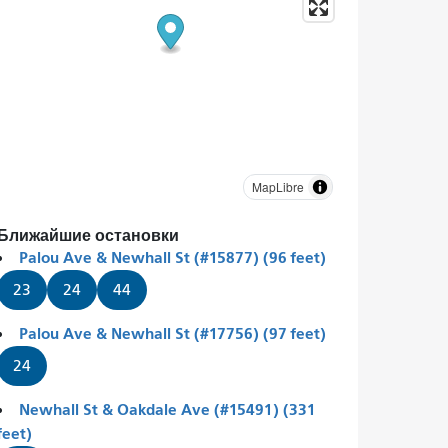
MapLibre
Ближайшие остановки
Palou Ave & Newhall St (#15877) (96 feet)
23
24
44
Palou Ave & Newhall St (#17756) (97 feet)
24
Newhall St & Oakdale Ave (#15491) (331
feet)