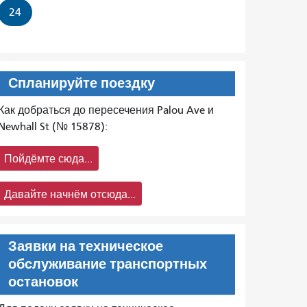
24
Спланируйте поездку
Как добраться до пересечения Palou Ave и
Newhall St (№ 15878):
Пойдёмте сюда...
Давайте начнём отсюда...
Заявки на техническое
обслуживание транспортных
остановок