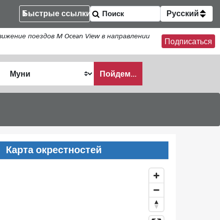
Быстрые ссылки
Русский
жение поездов M Ocean View в направлении
Подписаться
Пойдем...
ать
Карта окрестностей