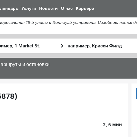
Перейти
алендарь
Услуги
Новости
О нас
Карьера
к
общему
сечения 19-й улицы и Холлоуэй устранена. Возобновляется дви
содержанию
льное
Место
Как
оположение
окончания
я
хочу
аршруты и остановки
путешествов
5878)
2, 6
мин