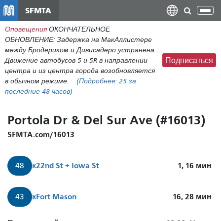
Перейти
SFMTA
Пер
к
нав
Оповещения
ОКОНЧАТЕЛЬНОЕ
общему
ОБНОВЛЕНИЕ: Задержка на МакАллистере
содержанию
между Бродериком и Дивисадеро устранена.
Движение автобусов 5 и 5R в направлении
Подписаться
центра и из центра города возобновляется
в обычном режиме.
(Подробнее:
25
за
последние 48 часов)
Portola Dr & Del Sur Ave (#16013)
SFMTA.com/16013
к
22nd St + Iowa St
1, 16
мин
48
к
Fort Mason
16, 28
мин
43