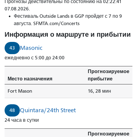
Поездка
Прогнозы действительны по состоянию на 02:22:41
от
07.08.2026.
остановки
Фестиваль Outside Lands в GGP пройдет с 7 по 9
48
августа. SFMTA.com/Concerts
Quintara/24th
Информация о маршруте и прибытии
Street
до
Masonic
43
22nd
ежедневно с 5:00 до 24:00
St
+
Прогнозируемое
Iowa
Место назначения
прибытие
St
займет
Fort Mason
16, 28 мин
1
минуту.
Quintara/24th Street
48
24 часа в сутки
Прогнозируемое