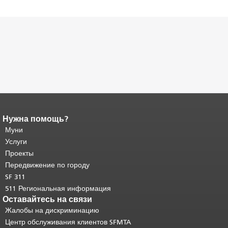
Нужна помощь?
Конец содержимого
страницы.
Муни
Остальная часть этой
страницы повторяется на каждой
Услуги
странице.
Вернуться к началу
Проекты
основного содержимого
.
Передвижение по городу
SF 311
511 Региональная информация
Оставайтесь на связи
Жалобы на дискриминацию
Центр обслуживания клиентов SFMTA