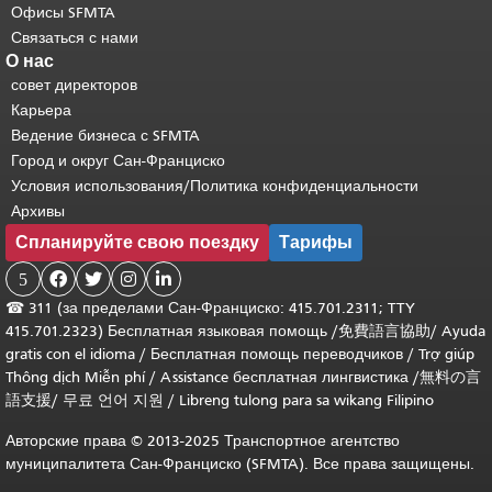
Офисы SFMTA
Связаться с нами
О нас
совет директоров
Карьера
Ведение бизнеса с SFMTA
Город и округ Сан-Франциско
Условия использования/Политика конфиденциальности
Архивы
Спланируйте свою поездку
Тарифы
5




☎
311 (за пределами Сан-Франциско: 415.701.2311; TTY
415.701.2323) Бесплатная языковая помощь /
免費語言協助
/
Ayuda
gratis con el idioma
/
Бесплатная помощь переводчиков
/
Trợ giúp
Thông dịch Miễn phí
/
Assistance бесплатная лингвистика
/
無料の言
語支援
/
무료 언어 지원
/
Libreng tulong para sa wikang Filipino
Авторские права © 2013-2025 Транспортное агентство
муниципалитета Сан-Франциско (SFMTA). Все права защищены.