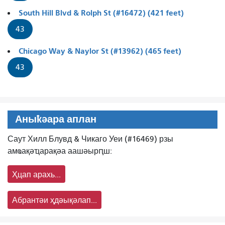
South Hill Blvd & Rolph St (#16472) (421 feet)
43
Chicago Way & Naylor St (#13962) (465 feet)
43
Аныҟәара аплан
Саут Хилл Блувд & Чикаго Уеи (#16469) рзы
амҩақәҵарақәа аашәырԥш:
Ҳцап арахь...
Абрантәи ҳдәықәлап...