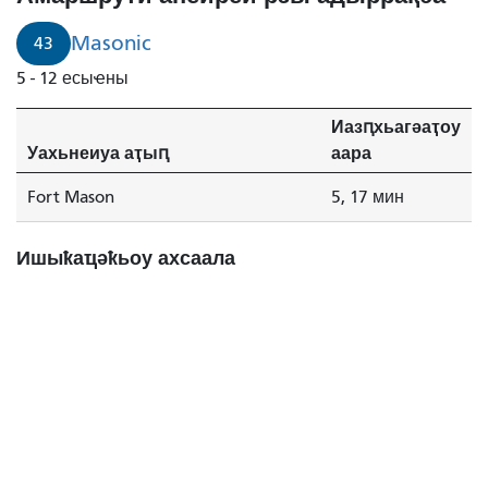
Masonic
43
5 - 12 есыҽны
Иазԥхьагәаҭоу
Уахьнеиуа аҭыԥ
аара
Fort Mason
5, 17 мин
Ишыҟаҵәҟьоу ахсаала