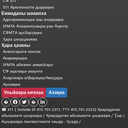
СФ 311
511 Арегионалтә дыррақәа
Еимаданы шәаанха
Адискриминациа азы ачҳарақәа
SFMTA Ахәаахәҭыҩцәа рзы Ацентр
СФМТА аусбарҭақәа
Ҳара шәҳацәажәа
Ҳара ҳазкны
Анапхгаратә хеилак
Акариерақәа
SFMTA абизнес амҩаԥгара
СФ ақалақьи акаунти
Ахархәара аԥҟарақәа/Амаӡара
Архивқәа
Уныҟәара еиҿкаа
Ахәқәа
�


�

☎ 311 (
Outside
SF 415.701.2311; TTY 415.701.2323) Ҳәарадатәи
абызшәатә цхыраара
/
Ҳәарадатәи
абызшәатә
цхыраара
/
Ҭыр
/
Ацхыраара
лингвистикатә
хәыда
-
ԥсада
/