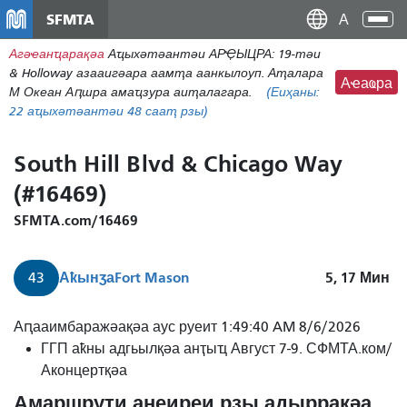
Перейти
SFMTA
Ана
к
аԥс
Агәҽанҵарақәа
Аҵыхәтәантәи АРҾЫЦРА: 19-тәи
основному
& Holloway азааигәара аамҭа аанкылоуп. Аҭалара
содержаниу
Аҽаҩра
М Океан Аԥшра амаҵзура аиҭалагара.
(Еиҳаны:
22
аҵыхәтәантәи 48 сааҭ рзы)
South Hill Blvd & Chicago Way
(#16469)
SFMTA.com/16469
Аҟынӡа
Fort Mason
5, 17
Мин
43
Аԥааимбаражәақәа аус руеит 1:49:40 AM 8/6/2026
ГГП аҟны адгьылқәа анҭыҵ Август 7-9. СФМТА.ком/
Аконцертқәа
Амаршрути анеиреи рзы адыррақәа