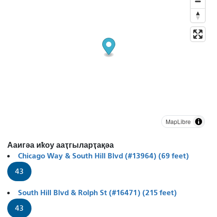
MapLibre
Ааигәа иҟоу ааҭгыларҭақәа
Chicago Way & South Hill Blvd (#13964) (69 feet)
43
South Hill Blvd & Rolph St (#16471) (215 feet)
43