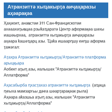
Атранзиттә хыҵакырҭа аиҷаҳаразы
аҳәарақәа
Ҳаҳәоит, анаҩстәи 311 Сан-Францискотәи
ахәаахәҭыҩцәа рзыҟаҵаратә Центр аформақәа шәхы
иашәырхәа,
атранзиттә хыҵакырҭа аиҷаҳаразы
аҳәара ҟашәҵарц азы. Ҵаҟа ишаарԥшу еиԥш аформа
ҭажәгал:
Аҭахра Атранзиттә хыҵакырҭа/Атранзиттә платформа
арыцқьара
Аобект аҭыԥ азы, иалышәх "Атранзиттә хыҵакырҭа/
Аплатформа"
Аҳасабырба ԥхасҭахаз атранзиттә хыҵакырҭа
(аҵәца
ԥҽыха мамзаргьы даҽа шәарҭарақәак рыла)
Аҳәара аҟазшьа аҭыԥ азы, иалышәх "Атранзиттә
хыҵакырҭа/Аплатформа"