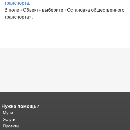
транспорта.
В поле «Объект» выберите «Остановка общественного
транспорта».
Нужна помощь?
Конец содержимого
страницы.
Муни
Остальная часть этой
страницы повторяется на каждой
Услуги
странице.
Вернуться к началу
Проекты