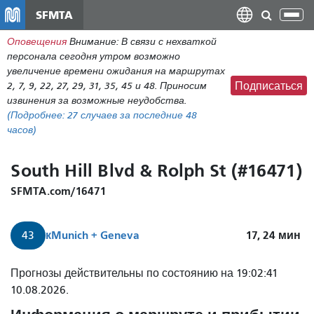
Перейти
SFMTA
Пер
к
нав
Оповещения
Внимание: В связи с нехваткой
общему
персонала сегодня утром возможно
содержанию
увеличение времени ожидания на маршрутах
2, 7, 9, 22, 27, 29, 31, 35, 45 и 48. Приносим
Подписаться
извинения за возможные неудобства.
(Подробнее:
27 случаев
за последние 48
часов)
South Hill Blvd & Rolph St (#16471)
SFMTA.com/16471
к
Munich + Geneva
17, 24
мин
43
Прогнозы действительны по состоянию на 19:02:41
10.08.2026.