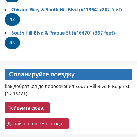
Chicago Way & South Hill Blvd (#13964) (282 feet)
43
South Hill Blvd & Prague St (#16470) (367 feet)
43
Спланируйте поездку
Как добраться до пересечения South Hill Blvd и Rolph St
(№ 16471):
Пойдёмте сюда...
Давайте начнём отсюда...