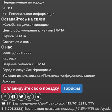
основного содержимого
.
Передвижение по городу
SF 311
511 Региональная информация
Оставайтесь на связи
Жалобы на дискриминацию
Центр обслуживания клиентов SFMTA
Офисы SFMTA
Связаться с нами
О нас
совет директоров
Карьера
Ведение бизнеса с SFMTA
Город и округ Сан-Франциско
Условия использования/Политика конфиденциальности
Архивы
Спланируйте свою поездку
Тарифы
5




☎
311 (за пределами Сан-Франциско: 415.701.2311; TTY
415.701.2323) Бесплатная языковая помощь /
免費語言協助
/
Ayuda