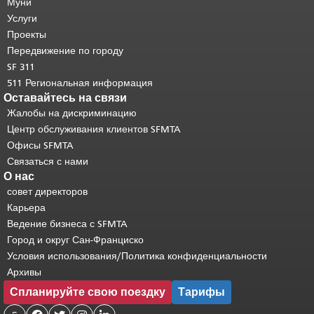
страницы.
Муни
Остальная часть этой
страницы повторяется на каждой
Услуги
странице.
Вернуться к началу
Проекты
основного содержимого
.
Передвижение по городу
SF 311
511 Региональная информация
Оставайтесь на связи
Жалобы на дискриминацию
Центр обслуживания клиентов SFMTA
Офисы SFMTA
Связаться с нами
О нас
совет директоров
Карьера
Ведение бизнеса с SFMTA
Город и округ Сан-Франциско
Условия использования/Политика конфиденциальности
Архивы
Спланируйте свою поездку
Тарифы