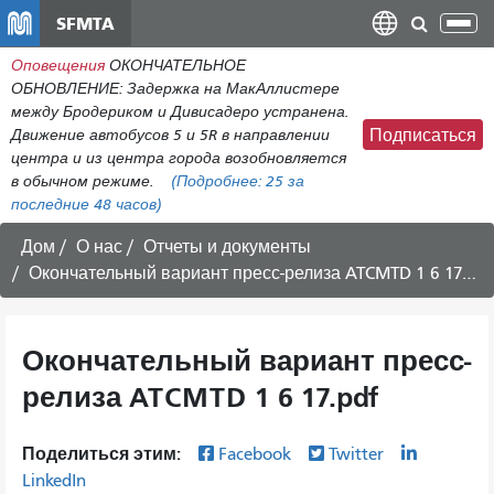
Перейти
SFMTA
Пер
к
нав
Оповещения
ОКОНЧАТЕЛЬНОЕ
общему
ОБНОВЛЕНИЕ: Задержка на МакАллистере
содержанию
между Бродериком и Дивисадеро устранена.
Движение автобусов 5 и 5R в направлении
Подписаться
центра и из центра города возобновляется
в обычном режиме.
(Подробнее:
25
за
последние 48 часов)
Дом
О нас
Отчеты и документы
Окончательный вариант пресс-релиза ATCMTD 1 6 17.pdf
Окончательный вариант пресс-
релиза ATCMTD 1 6 17.pdf
Поделиться этим:
Facebook
Twitter
LinkedIn