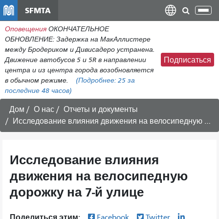
Перейти
SFMTA
Пер
к
нав
Оповещения
ОКОНЧАТЕЛЬНОЕ
общему
ОБНОВЛЕНИЕ: Задержка на МакАллистере
содержанию
между Бродериком и Дивисадеро устранена.
Движение автобусов 5 и 5R в направлении
Подписаться
центра и из центра города возобновляется
в обычном режиме.
(Подробнее:
25
за
последние 48 часов)
Дом
О нас
Отчеты и документы
Исследование влияния движения на велосипедную дорожку на 7-й улице
Исследование влияния
движения на велосипедную
дорожку на 7-й улице
Поделиться этим:
Facebook
Twitter