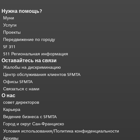
Нужна помощь?
Конец содержимого
страницы.
Муни
Остальная часть этой
страницы повторяется на каждой
Услуги
странице.
Вернуться к началу
Проекты
основного содержимого
.
Передвижение по городу
SF 311
511 Региональная информация
Оставайтесь на связи
Жалобы на дискриминацию
Центр обслуживания клиентов SFMTA
Офисы SFMTA
Связаться с нами
О нас
совет директоров
Карьера
Ведение бизнеса с SFMTA
Город и округ Сан-Франциско
Условия использования/Политика конфиденциальности
Архивы