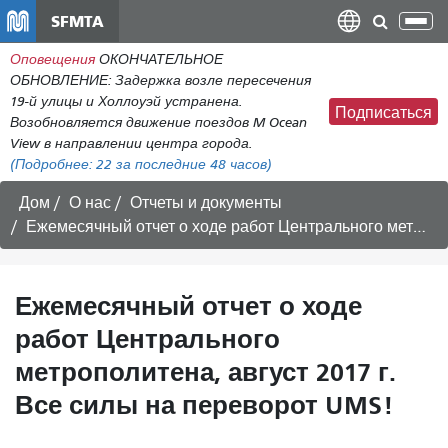
Перейти
SFMTA
Пер
к
нав
Оповещения
ОКОНЧАТЕЛЬНОЕ
общему
ОБНОВЛЕНИЕ: Задержка возле пересечения
содержанию
19-й улицы и Холлоуэй устранена.
Подписаться
Возобновляется движение поездов M Ocean
View в направлении центра города.
(Подробнее:
22
за последние 48 часов)
Дом
О нас
Отчеты и документы
Ежемесячный отчет о ходе работ Центрального метрополитена, август 2017 г. Все силы на переворот UMS!
Ежемесячный отчет о ходе
работ Центрального
метрополитена, август 2017 г.
Все силы на переворот UMS!