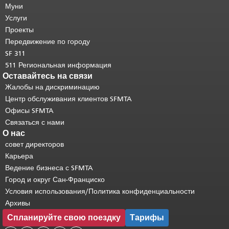
страницы.
Муни
Остальная часть этой
страницы повторяется на каждой
Услуги
странице.
Вернуться к началу
Проекты
основного содержимого
.
Передвижение по городу
SF 311
511 Региональная информация
Оставайтесь на связи
Жалобы на дискриминацию
Центр обслуживания клиентов SFMTA
Офисы SFMTA
Связаться с нами
О нас
совет директоров
Карьера
Ведение бизнеса с SFMTA
Город и округ Сан-Франциско
Условия использования/Политика конфиденциальности
Архивы
Спланируйте свою поездку
Тарифы