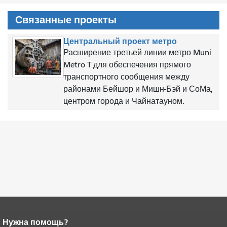
Связанные проекты
Центральный проект метро
Расширение третьей линии метро Muni
Metro T для обеспечения прямого
транспортного сообщения между
районами Бейшор и Мишн-Бэй и СоМа,
центром города и Чайнатауном.
Нужна помощь?
Конец содержимого