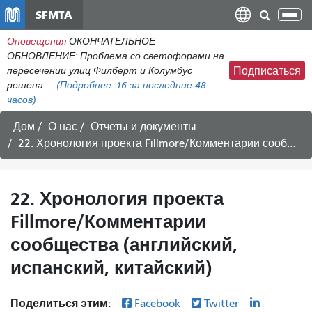
Перейти
SFMTA
Пер
к
нав
Оповещения
ОКОНЧАТЕЛЬНОЕ
общему
ОБНОВЛЕНИЕ: Проблема со светофорами на
содержанию
пересечении улиц Филберт и Колумбус
Подписаться
решена.
(Подробнее:
16
за последние 48
часов)
Дом
О нас
Отчеты и документы
22. Хронология проекта Fillmore/Комментарии сообщества (английский, испанский, китайский)
22. Хронология проекта
Fillmore/Комментарии
сообщества (английский,
испанский, китайский)
Поделиться этим:
Facebook
Twitter