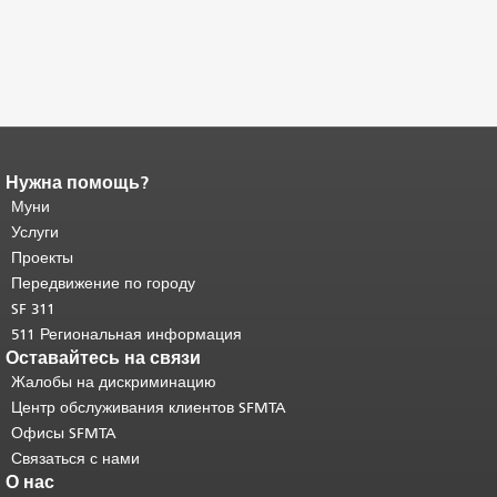
Нужна помощь?
Конец содержимого
страницы.
Муни
Остальная часть этой
страницы повторяется на каждой
Услуги
странице.
Вернуться к началу
Проекты
основного содержимого
.
Передвижение по городу
SF 311
511 Региональная информация
Оставайтесь на связи
Жалобы на дискриминацию
Центр обслуживания клиентов SFMTA
Офисы SFMTA
Связаться с нами
О нас