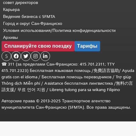
совет директоров
Карьера
Ведение бизнеса с SFMTA
Город и округ Сан-Франциско
Условия использования/Политика конфиденциальности
Архивы
Спланируйте свою поездку
Тарифы
5




☎
311 (за пределами Сан-Франциско: 415.701.2311; TTY
415.701.2323) Бесплатная языковая помощь /
免費語言協助
/
Ayuda
gratis con el idioma
/
Бесплатная помощь переводчиков
/
Trợ giúp
Thông dịch Miễn phí
/
Assistance бесплатная лингвистика
/
無料の言
語支援
/
무료 언어 지원
/
Libreng tulong para sa wikang Filipino
Авторские права © 2013-2025 Транспортное агентство
муниципалитета Сан-Франциско (SFMTA). Все права защищены.