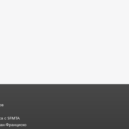
ов
са с SFMTA
Сан-Франциско