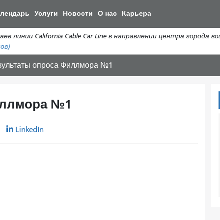
Перейти
алендарь
Услуги
Новости
О нас
Карьера
к
общему
ии California Cable Car Line в направлении центра города возоб
содержанию
ов)
зультаты опроса Филлмора №1
иллмора №1
r
LinkedIn