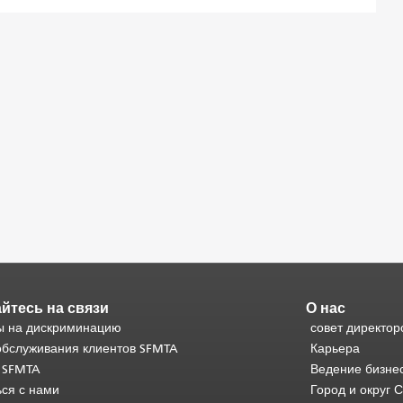
йтесь на связи
О нас
 на дискриминацию
совет директор
обслуживания клиентов SFMTA
Карьера
 SFMTA
Ведение бизне
ься с нами
Город и округ 