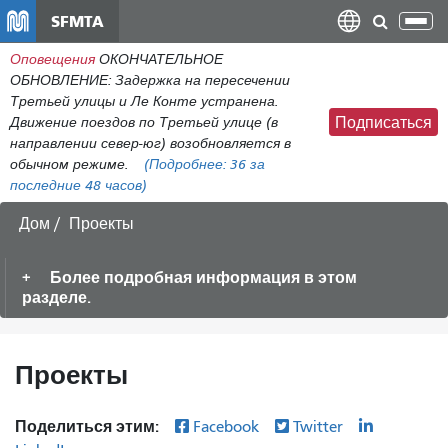
Перейти
SFMTA
Пер
к
нав
Оповещения
ОКОНЧАТЕЛЬНОЕ
общему
ОБНОВЛЕНИЕ: Задержка на пересечении
содержанию
Третьей улицы и Ле Конте устранена.
Движение поездов по Третьей улице (в
Подписаться
направлении север-юг) возобновляется в
обычном режиме.
(Подробнее:
36
за
последние 48 часов)
Дом
Проекты
Более подробная информация в этом
разделе.
Проекты
Поделиться этим:
Facebook
Twitter