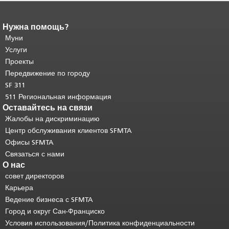
Нужна помощь?
Конец содержимого
страницы.
Муни
Остальная часть этой
страницы повторяется на каждой
Услуги
странице.
Вернуться к началу
Проекты
основного содержимого
.
Передвижение по городу
SF 311
511 Региональная информация
Оставайтесь на связи
Жалобы на дискриминацию
Центр обслуживания клиентов SFMTA
Офисы SFMTA
Связаться с нами
О нас
совет директоров
Карьера
Ведение бизнеса с SFMTA
Город и округ Сан-Франциско
Условия использования/Политика конфиденциальности