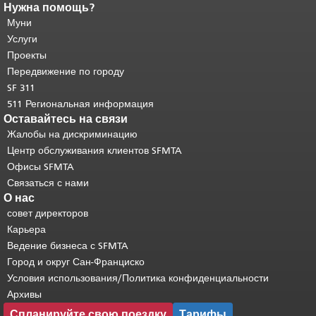
Нужна помощь?
Конец содержимого
страницы.
Муни
Остальная часть этой
страницы повторяется на каждой
Услуги
странице.
Вернуться к началу
Проекты
основного содержимого
.
Передвижение по городу
SF 311
511 Региональная информация
Оставайтесь на связи
Жалобы на дискриминацию
Центр обслуживания клиентов SFMTA
Офисы SFMTA
Связаться с нами
О нас
совет директоров
Карьера
Ведение бизнеса с SFMTA
Город и округ Сан-Франциско
Условия использования/Политика конфиденциальности
Архивы
Спланируйте свою поездку
Тарифы