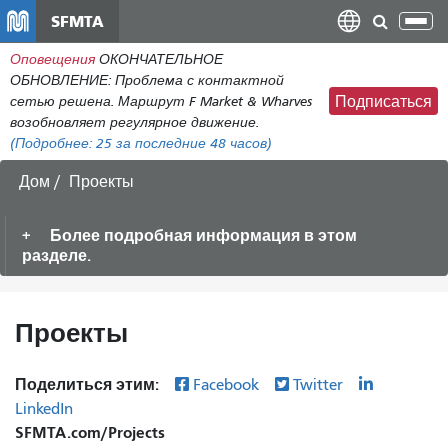
Перейти
SFMTA
Пер
к
нав
Оповещения
ОКОНЧАТЕЛЬНОЕ
общему
ОБНОВЛЕНИЕ: Проблема с контактной
содержанию
сетью решена. Маршрут F Market & Wharves
Подписаться
возобновляет регулярное движение.
(Подробнее:
25
за последние 48 часов)
Дом
Проекты
Более подробная информация в этом
разделе.
Проекты
Поделиться этим:
Facebook
Twitter
LinkedIn
SFMTA.com/Projects