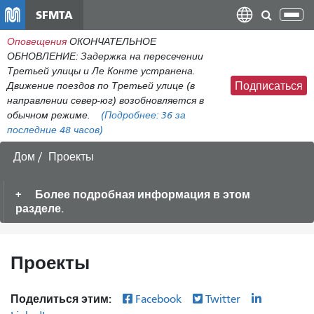
Перейти
SFMTA
Пер
к
нав
Оповещения
ОКОНЧАТЕЛЬНОЕ
общему
ОБНОВЛЕНИЕ: Задержка на пересечении
содержанию
Третьей улицы и Ле Конте устранена.
Движение поездов по Третьей улице (в
Подписаться
направлении север-юг) возобновляется в
обычном режиме.
(Подробнее:
36
за
последние 48 часов)
Дом
Проекты
Более подробная информация в этом
разделе.
Проекты
Поделиться этим:
Facebook
Twitter