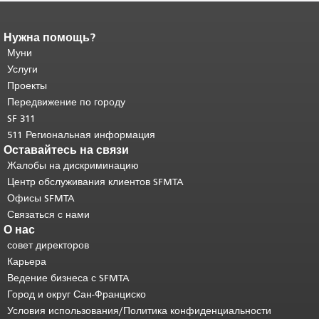
Нужна помощь?
Конец содержимого
страницы.
Муни
Остальная часть этой
страницы повторяется на каждой
Услуги
странице.
Вернуться к началу
Проекты
основного содержимого
.
Передвижение по городу
SF 311
511 Региональная информация
Оставайтесь на связи
Жалобы на дискриминацию
Центр обслуживания клиентов SFMTA
Офисы SFMTA
Связаться с нами
О нас
совет директоров
Карьера
Ведение бизнеса с SFMTA
Город и округ Сан-Франциско
Условия использования/Политика конфиденциальности