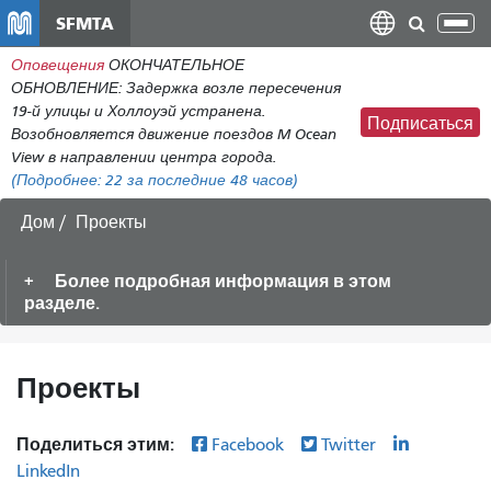
Перейти
SFMTA
Пер
к
нав
Оповещения
ОКОНЧАТЕЛЬНОЕ
общему
ОБНОВЛЕНИЕ: Задержка возле пересечения
содержанию
19-й улицы и Холлоуэй устранена.
Подписаться
Возобновляется движение поездов M Ocean
View в направлении центра города.
(Подробнее:
22
за последние 48 часов)
Дом
Проекты
Более подробная информация в этом
разделе.
Проекты
Поделиться этим:
Facebook
Twitter
LinkedIn