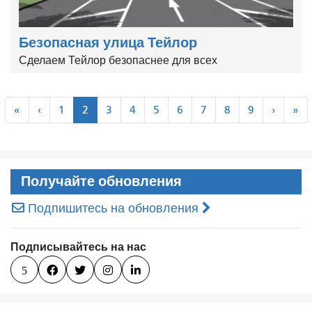
Безопасная улица Тейлор
Сделаем Тейлор безопаснее для всех
Пагинация
«
‹
Далее
По
«
‹
1
2
3
4
5
6
7
8
9
›
»
Первая
Предыдущий
›
»
Получайте обновления
Подпишитесь на обновления
Подписывайтесь на нас
5



