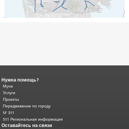
Нужна помощь?
Конец содержимого
страницы.
Муни
Остальная часть этой
страницы повторяется на каждой
Услуги
странице.
Вернуться к началу
Проекты
основного содержимого
.
Передвижение по городу
SF 311
511 Региональная информация
Оставайтесь на связи