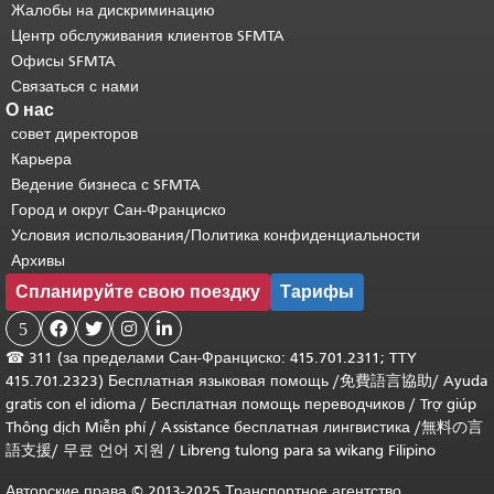
Жалобы на дискриминацию
Центр обслуживания клиентов SFMTA
Офисы SFMTA
Связаться с нами
О нас
совет директоров
Карьера
Ведение бизнеса с SFMTA
Город и округ Сан-Франциско
Условия использования/Политика конфиденциальности
Архивы
Спланируйте свою поездку
Тарифы
5




☎
311 (за пределами Сан-Франциско: 415.701.2311; TTY
415.701.2323) Бесплатная языковая помощь /
免費語言協助
/
Ayuda
gratis con el idioma
/
Бесплатная помощь переводчиков
/
Trợ giúp
Thông dịch Miễn phí
/
Assistance бесплатная лингвистика
/
無料の言
語支援
/
무료 언어 지원
/
Libreng tulong para sa wikang Filipino
Авторские права © 2013-2025 Транспортное агентство