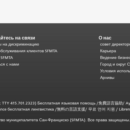
йтесь на связи
О нас
 на дискриминацию
совет директор
обслуживания клиентов SFMTA
Карьера
 SFMTA
Ведение бизне
ься с нами
Город и округ 
Условия испол
Архивы
; TTY 415.701.2323) Бесплатная языковая помощь /
免費語言協助
/
Ay
tance бесплатная лингвистика
/
無料の言語支援
/
무료 언어 지원
/
Libren
ство муниципалитета Сан-Франциско (SFMTA). Все права защищены