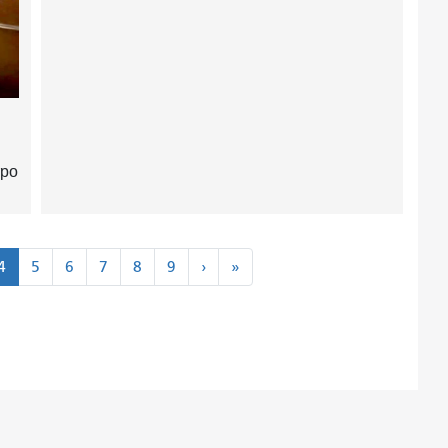
тро
Далее
Последняя
4
5
6
7
8
9
›
»
›
»