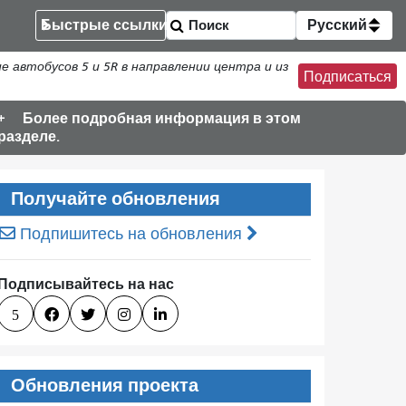
Быстрые ссылки
Русский
втобусов 5 и 5R в направлении центра и из
Подписаться
Более подробная информация в этом
разделе.
Получайте обновления
Подпишитесь на обновления
Подписывайтесь на нас
5




Обновления проекта