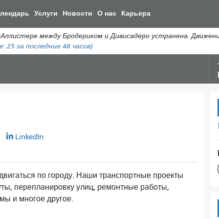
Перейти
алендарь
Услуги
Новости
О нас
Карьера
к
общему
истере между Бродериком и Дивисадеро устранена. Движение а
содержанию
е:
25
за последние 48 часов)
r
LinkedIn
едвигаться по городу. Наши транспортные проекты
ты, перепланировку улиц, ремонтные работы,
мы и многое другое.