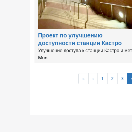
Проект по улучшению
доступности станции Кастро
Улучшение доступа к станции Кастро и ме
Muni.
Пагинация
«
‹
«
‹
1
2
3
Первая
Предыдущий