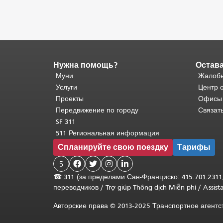
Нужна помощь?
Остава
Конец
содержимого
Муни
Жалобы
страницы.
Остальная
Услуги
Центр 
часть
Проекты
Офисы
этой
Передвижение по городу
Связат
страницы
SF 311
повторяется
511 Региональная информация
на
Спланируйте свою поездку
Тарифы
каждой
странице.
5




Вернуться
☎
311 (за пределами Сан-Франциско: 415.701.2311
к
переводчиков
/
Trợ giúp Thông dịch Miễn phí
/
Assis
началу
основного
Авторские права © 2013-2025 Транспортное агент
содержимого
.