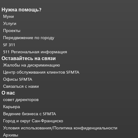
Нужна помощь?
Конец содержимого
страницы.
Муни
Остальная часть этой
страницы повторяется на каждой
Услуги
странице.
Вернуться к началу
Проекты
основного содержимого
.
Передвижение по городу
SF 311
511 Региональная информация
Оставайтесь на связи
Жалобы на дискриминацию
Центр обслуживания клиентов SFMTA
Офисы SFMTA
Связаться с нами
О нас
совет директоров
Карьера
Ведение бизнеса с SFMTA
Город и округ Сан-Франциско
Условия использования/Политика конфиденциальности
Архивы