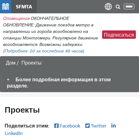
Перейти
SFMTA
Пер
к
нав
Оповещения
ОКОНЧАТЕЛЬНОЕ
общему
ОБНОВЛЕНИЕ: Движение поездов метро в
содержанию
направлении из города возобновлено на
Подписаться
станции Монтгомери. Регулярное движение
возобновляется. Возможны задержки.
(Подробнее:
20
за последние 48 часов)
Дом
Проекты
Более подробная информация в этом
разделе.
Проекты
Поделиться этим:
Facebook
Twitter
LinkedIn