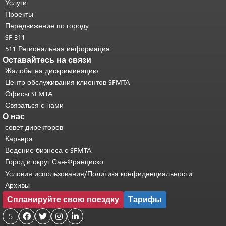
страницы повторяется на каждой
Услуги
странице.
Вернуться к началу
Проекты
основного содержимого
.
Передвижение по городу
SF 311
511 Региональная информация
Оставайтесь на связи
Жалобы на дискриминацию
Центр обслуживания клиентов SFMTA
Офисы SFMTA
Связаться с нами
О нас
совет директоров
Карьера
Ведение бизнеса с SFMTA
Город и округ Сан-Франциско
Условия использования/Политика конфиденциальности
Архивы
Спланируйте свою поездку
Тарифы
5



