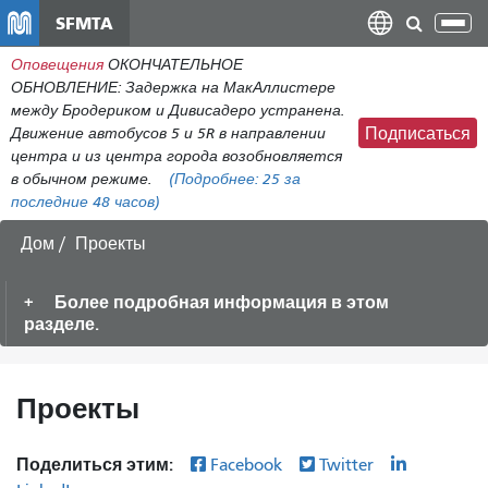
Перейти
SFMTA
Пер
к
нав
Оповещения
ОКОНЧАТЕЛЬНОЕ
общему
ОБНОВЛЕНИЕ: Задержка на МакАллистере
содержанию
между Бродериком и Дивисадеро устранена.
Движение автобусов 5 и 5R в направлении
Подписаться
центра и из центра города возобновляется
в обычном режиме.
(Подробнее:
25
за
последние 48 часов)
Дом
Проекты
Более подробная информация в этом
разделе.
Проекты
Поделиться этим:
Facebook
Twitter