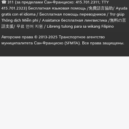
☎
311 (за пределами Сан-Франциско: 415.701.2311; TTY
415.701.2323) Бесплатная языковая помощь /
免費語言協助
/
Ayuda
gratis con el idioma
/
Бесплатная помощь переводчиков
/
Trợ giúp
Thông dịch Miễn phí
/
Assistance бесплатная лингвистика
/
無料の言
語支援
/
무료 언어 지원
/
Libreng tulong para sa wikang Filipino
Авторские права © 2013-2025 Транспортное агентство
муниципалитета Сан-Франциско (SFMTA). Все права защищены.