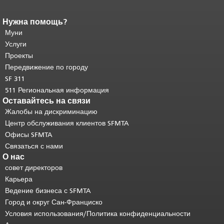
Нужна помощь?
Конец содержимого
страницы.
Муни
Остальная часть этой
страницы повторяется на каждой
Услуги
странице.
Вернуться к началу
Проекты
основного содержимого
.
Передвижение по городу
SF 311
511 Региональная информация
Оставайтесь на связи
Жалобы на дискриминацию
Центр обслуживания клиентов SFMTA
Офисы SFMTA
Связаться с нами
О нас
совет директоров
Карьера
Ведение бизнеса с SFMTA
Город и округ Сан-Франциско
Условия использования/Политика конфиденциальности