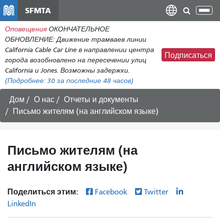
Перейти
SFMTA
Пер
к
нав
Оповещения
ОКОНЧАТЕЛЬНОЕ
общему
ОБНОВЛЕНИЕ: Движение трамваев линии
содержанию
California Cable Car Line в направлении центра
Подписаться
города возобновлено на пересечении улиц
California и Jones. Возможны задержки.
(Подробнее:
30
за последние 48 часов)
Дом
О нас
Отчеты и документы
Письмо жителям (на английском языке)
Письмо жителям (на
английском языке)
Поделиться этим:
Facebook
Twitter
LinkedIn