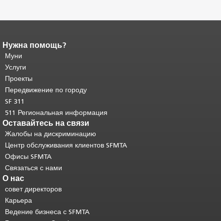
Нужна помощь?
Конец содержимого
страницы.
Муни
Остальная часть этой
страницы повторяется на каждой
Услуги
странице.
Вернуться к началу
Проекты
основного содержимого
.
Передвижение по городу
SF 311
511 Региональная информация
Оставайтесь на связи
Жалобы на дискриминацию
Центр обслуживания клиентов SFMTA
Офисы SFMTA
Связаться с нами
О нас
совет директоров
Карьера
Ведение бизнеса с SFMTA