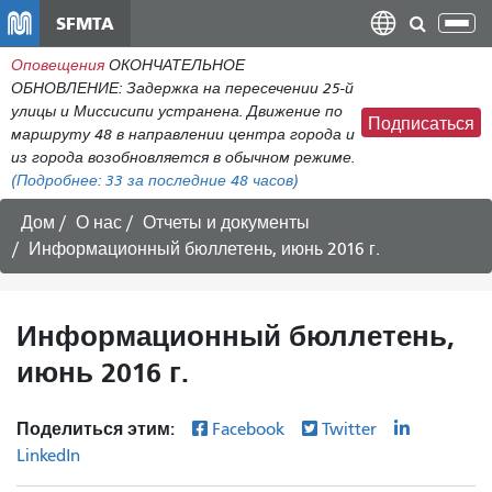
Перейти
SFMTA
Пер
к
нав
Оповещения
ОКОНЧАТЕЛЬНОЕ
общему
ОБНОВЛЕНИЕ: Задержка на пересечении 25-й
содержанию
улицы и Миссисипи устранена. Движение по
Подписаться
маршруту 48 в направлении центра города и
из города возобновляется в обычном режиме.
(Подробнее:
33
за последние 48 часов)
Дом
О нас
Отчеты и документы
Информационный бюллетень, июнь 2016 г.
Информационный бюллетень,
июнь 2016 г.
Поделиться этим:
Facebook
Twitter
LinkedIn