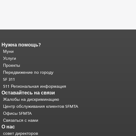
Нужна помощь?
Конец содержимого
страницы.
Муни
Остальная часть этой
страницы повторяется на каждой
Услуги
странице.
Вернуться к началу
Проекты
основного содержимого
.
Передвижение по городу
SF 311
511 Региональная информация
Оставайтесь на связи
Жалобы на дискриминацию
Центр обслуживания клиентов SFMTA
Офисы SFMTA
Связаться с нами
О нас
совет директоров