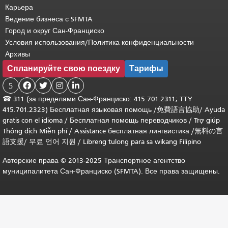
Карьера
Ведение бизнеса с SFMTA
Город и округ Сан-Франциско
Условия использования/Политика конфиденциальности
Архивы
Спланируйте свою поездку
Тарифы
5




☎
311 (за пределами Сан-Франциско: 415.701.2311; TTY
415.701.2323) Бесплатная языковая помощь /
免費語言協助
/
Ayuda
gratis con el idioma
/
Бесплатная помощь переводчиков
/
Trợ giúp
Thông dịch Miễn phí
/
Assistance бесплатная лингвистика
/
無料の言
語支援
/
무료 언어 지원
/
Libreng tulong para sa wikang Filipino
Авторские права © 2013-2025 Транспортное агентство
муниципалитета Сан-Франциско (SFMTA). Все права защищены.