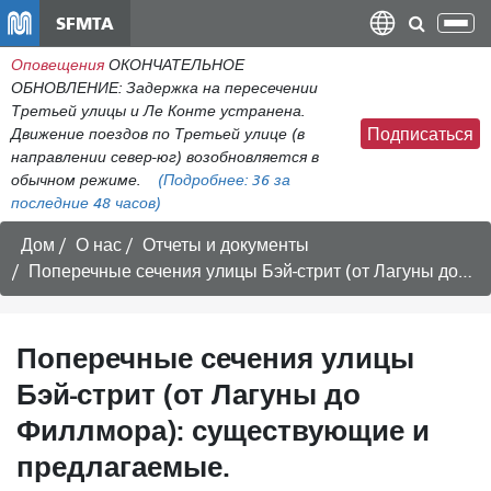
Перейти
SFMTA
Пер
к
нав
Оповещения
ОКОНЧАТЕЛЬНОЕ
общему
ОБНОВЛЕНИЕ: Задержка на пересечении
содержанию
Третьей улицы и Ле Конте устранена.
Движение поездов по Третьей улице (в
Подписаться
направлении север-юг) возобновляется в
обычном режиме.
(Подробнее:
36
за
последние 48 часов)
Дом
О нас
Отчеты и документы
Поперечные сечения улицы Бэй-стрит (от Лагуны до Филлмора): существующие и предлагаемые.
Поперечные сечения улицы
Бэй-стрит (от Лагуны до
Филлмора): существующие и
предлагаемые.