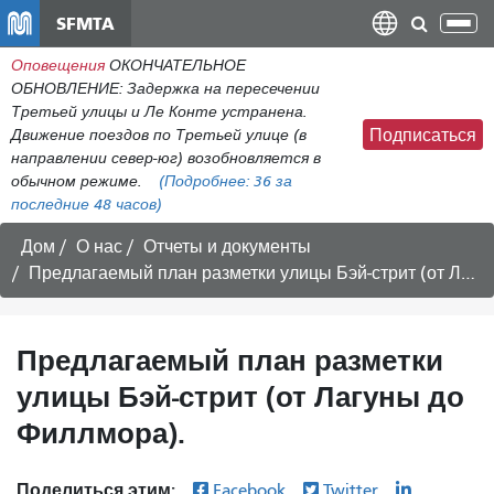
Перейти
SFMTA
Пер
к
нав
Оповещения
ОКОНЧАТЕЛЬНОЕ
общему
ОБНОВЛЕНИЕ: Задержка на пересечении
содержанию
Третьей улицы и Ле Конте устранена.
Движение поездов по Третьей улице (в
Подписаться
направлении север-юг) возобновляется в
обычном режиме.
(Подробнее:
36
за
последние 48 часов)
Дом
О нас
Отчеты и документы
Предлагаемый план разметки улицы Бэй-стрит (от Лагуны до Филлмора).
Предлагаемый план разметки
улицы Бэй-стрит (от Лагуны до
Филлмора).
Поделиться этим:
Facebook
Twitter