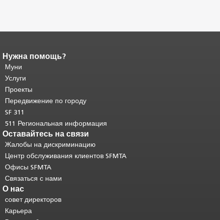
Нужна помощь?
Конец содержимого
страницы.
Муни
Остальная часть этой
страницы повторяется на каждой
Услуги
странице.
Вернуться к началу
Проекты
основного содержимого
.
Передвижение по городу
SF 311
511 Региональная информация
Оставайтесь на связи
Жалобы на дискриминацию
Центр обслуживания клиентов SFMTA
Офисы SFMTA
Связаться с нами
О нас
совет директоров
Карьера