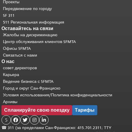
странице.
Вернуться к началу
Проекты
основного содержимого
.
Передвижение по городу
SF 311
511 Региональная информация
Оставайтесь на связи
Жалобы на дискриминацию
Центр обслуживания клиентов SFMTA
Офисы SFMTA
Связаться с нами
О нас
совет директоров
Карьера
Ведение бизнеса с SFMTA
Город и округ Сан-Франциско
Условия использования/Политика конфиденциальности
Архивы
Спланируйте свою поездку
Тарифы
5




☎
311 (за пределами Сан-Франциско: 415.701.2311; TTY