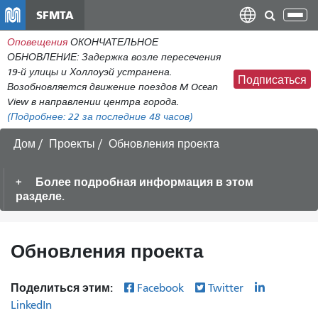
Перейти
SFMTA
Пер
к
нав
Оповещения
ОКОНЧАТЕЛЬНОЕ
общему
ОБНОВЛЕНИЕ: Задержка возле пересечения
содержанию
19-й улицы и Холлоуэй устранена.
Подписаться
Возобновляется движение поездов M Ocean
View в направлении центра города.
(Подробнее:
22
за последние 48 часов)
Дом
Проекты
Обновления проекта
Более подробная информация в этом
разделе.
Обновления проекта
Поделиться этим:
Facebook
Twitter
LinkedIn