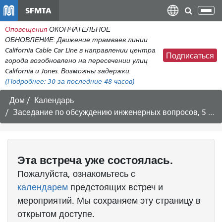
Перейти
SFMTA
Пер
к
нав
Оповещения
ОКОНЧАТЕЛЬНОЕ
общему
ОБНОВЛЕНИЕ: Движение трамваев линии
содержанию
California Cable Car Line в направлении центра
Подписаться
города возобновлено на пересечении улиц
California и Jones. Возможны задержки.
(Подробнее:
30
за последние 48 часов)
Дом
Календарь
Заседание по обсуждению инженерных вопросов, 5 января 2024 года.
Эта
встреча
уже состоялась.
Пожалуйста, ознакомьтесь с
календарем
предстоящих встреч и
мероприятий. Мы сохраняем эту страницу в
открытом доступе.