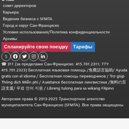
совет директоров
Карьера
Ведение бизнеса с SFMTA
Город и округ Сан-Франциско
Условия использования/Политика конфиденциальности
Архивы
Спланируйте свою поездку
Тарифы
5




☎
311 (за пределами Сан-Франциско: 415.701.2311; TTY
415.701.2323) Бесплатная языковая помощь /
免費語言協助
/
Ayuda
gratis con el idioma
/
Бесплатная помощь переводчиков
/
Trợ giúp
Thông dịch Miễn phí
/
Assistance бесплатная лингвистика
/
無料の言
語支援
/
무료 언어 지원
/
Libreng tulong para sa wikang Filipino
Авторские права © 2013-2025 Транспортное агентство
муниципалитета Сан-Франциско (SFMTA). Все права защищены.