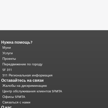
Нужна помощь?
Конец содержимого
страницы.
Муни
Остальная часть этой
страницы повторяется на каждой
Услуги
странице.
Вернуться к началу
Проекты
основного содержимого
.
Передвижение по городу
SF 311
511 Региональная информация
Оставайтесь на связи
Жалобы на дискриминацию
Центр обслуживания клиентов SFMTA
Офисы SFMTA
Связаться с нами
О нас