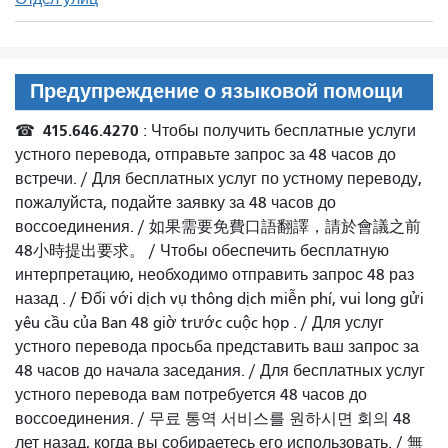
Предупреждение о языковой помощи
415.646.4270
☎
: Чтобы получить бесплатные услуги
устного перевода, отправьте запрос за 48 часов до
встречи. /
Для бесплатных услуг по устному переводу,
пожалуйста, подайте заявку за 48 часов до
воссоединения.
/
如果需要免費口語翻譯，請於會議之前
48小時提出要求
。 /
Чтобы обеспечить бесплатную
интерпретацию, необходимо отправить запрос 48 раз
назад
. /
Đối với dịch vụ thông dịch miễn phí, vui long gửi
yêu cầu của Ban 48 giờ trước cuộc họp
. /
Для услуг
устного перевода просьба представить ваш запрос за
48 часов до начала заседания.
/
Для бесплатных услуг
устного перевода вам потребуется 48 часов до
воссоединения.
/
무료 통역 서비스를 원하시면 회의 48
лет назад, когда вы собираетесь его использовать.
/
無