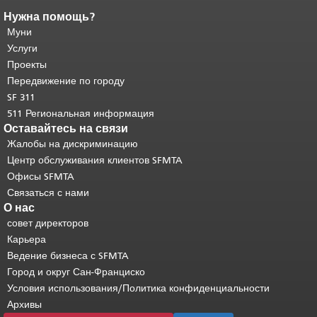
Нужна помощь?
Конец содержимого
страницы.
Муни
Остальная часть этой
страницы повторяется на каждой
Услуги
странице.
Вернуться к началу
Проекты
основного содержимого
.
Передвижение по городу
SF 311
511 Региональная информация
Оставайтесь на связи
Жалобы на дискриминацию
Центр обслуживания клиентов SFMTA
Офисы SFMTA
Связаться с нами
О нас
совет директоров
Карьера
Ведение бизнеса с SFMTA
Город и округ Сан-Франциско
Условия использования/Политика конфиденциальности
Архивы