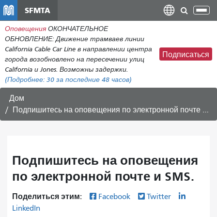
Перейти
SFMTA
Пер
к
нав
Оповещения
ОКОНЧАТЕЛЬНОЕ
общему
ОБНОВЛЕНИЕ: Движение трамваев линии
содержанию
California Cable Car Line в направлении центра
Подписаться
города возобновлено на пересечении улиц
California и Jones. Возможны задержки.
(Подробнее:
30
за последние 48 часов)
Дом
Подпишитесь на оповещения по электронной почте и SMS.
Подпишитесь на оповещения
по электронной почте и SMS.
Поделиться этим:
Facebook
Twitter
LinkedIn