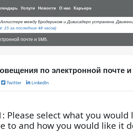
Перейти
алендарь
Услуги
Новости
О нас
Карьера
к
общему
истере между Бродериком и Дивисадеро устранена. Движение а
содержанию
е:
25
за последние 48 часов)
тронной почте и SMS.
овещения по электронной почте и
Twitter
LinkedIn