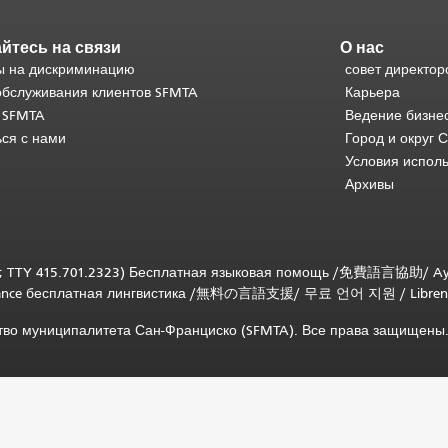
йтесь на связи
О нас
 на дискриминацию
совет директор
обслуживания клиентов SFMTA
Карьера
 SFMTA
Ведение бизне
ься с нами
Город и округ 
Условия испол
Архивы
; TTY 415.701.2323) Бесплатная языковая помощь /
免費語言協助
/
Ay
tance бесплатная лингвистика
/
無料の言語支援
/
무료 언어 지원
/
Libren
ство муниципалитета Сан-Франциско (SFMTA). Все права защищены