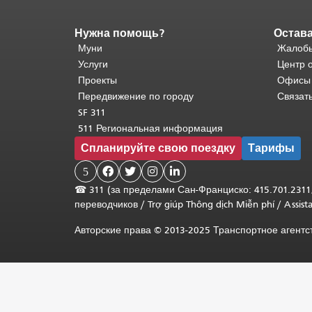
Нужна помощь?
Остава
Конец
содержимого
Муни
Жалобы
страницы.
Остальная
Услуги
Центр 
часть
Проекты
Офисы
этой
Передвижение по городу
Связат
страницы
SF 311
повторяется
511 Региональная информация
на
Спланируйте свою поездку
Тарифы
каждой
странице.
5




Вернуться
☎
311 (за пределами Сан-Франциско: 415.701.2311
к
переводчиков
/
Trợ giúp Thông dịch Miễn phí
/
Assis
началу
основного
Авторские права © 2013-2025 Транспортное агент
содержимого
.