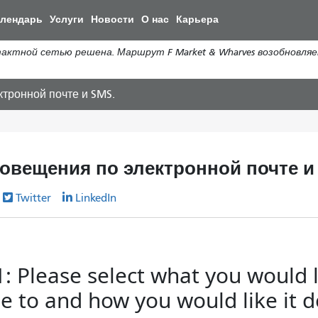
Перейти
алендарь
Услуги
Новости
О нас
Карьера
к
общему
ной сетью решена. Маршрут F Market & Wharves возобновляе
содержанию
тронной почте и SMS.
овещения по электронной почте и
Twitter
LinkedIn