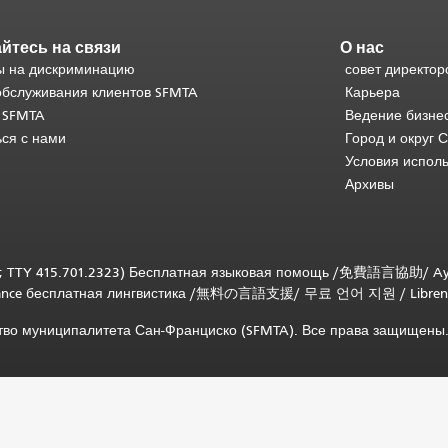
йтесь на связи
О нас
 на дискриминацию
совет директор
обслуживания клиентов SFMTA
Карьера
 SFMTA
Ведение бизне
ься с нами
Город и округ 
Условия испол
Архивы
; TTY 415.701.2323) Бесплатная языковая помощь /
免費語言協助
/
Ay
tance бесплатная лингвистика
/
無料の言語支援
/
무료 언어 지원
/
Libren
ство муниципалитета Сан-Франциско (SFMTA). Все права защищены