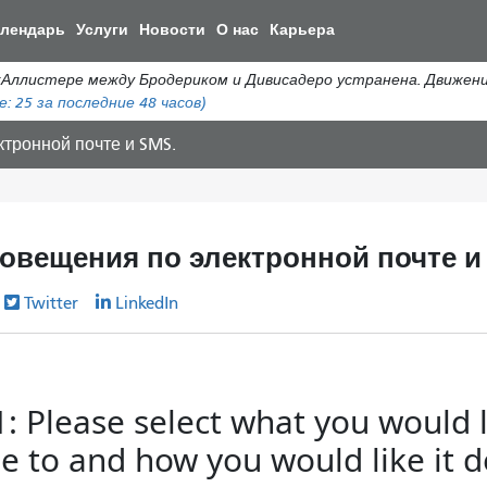
Перейти
алендарь
Услуги
Новости
О нас
Карьера
к
общему
истере между Бродериком и Дивисадеро устранена. Движение а
содержанию
е:
25
за последние 48 часов)
тронной почте и SMS.
овещения по электронной почте и
Twitter
LinkedIn