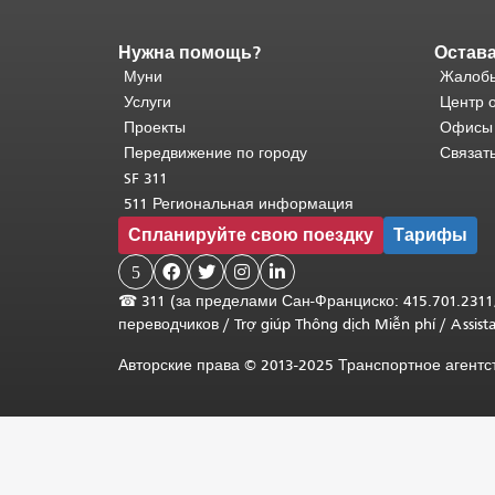
Нужна помощь?
Остава
Конец
содержимого
Муни
Жалобы
страницы.
Остальная
Услуги
Центр 
часть
Проекты
Офисы
этой
Передвижение по городу
Связат
страницы
SF 311
повторяется
511 Региональная информация
на
Спланируйте свою поездку
Тарифы
каждой
странице.
5




Вернуться
☎
311 (за пределами Сан-Франциско: 415.701.2311
к
переводчиков
/
Trợ giúp Thông dịch Miễn phí
/
Assis
началу
основного
Авторские права © 2013-2025 Транспортное агент
содержимого
.