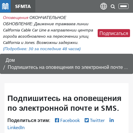
Перейти
SFMTA
Пер
к
нав
Оповещения
ОКОНЧАТЕЛЬНОЕ
общему
ОБНОВЛЕНИЕ: Движение трамваев линии
содержанию
California Cable Car Line в направлении центра
Подписаться
города возобновлено на пересечении улиц
California и Jones. Возможны задержки.
(Подробнее:
30
за последние 48 часов)
Дом
Подпишитесь на оповещения по электронной почте и SMS.
Подпишитесь на оповещения
по электронной почте и SMS.
Поделиться этим:
Facebook
Twitter
LinkedIn