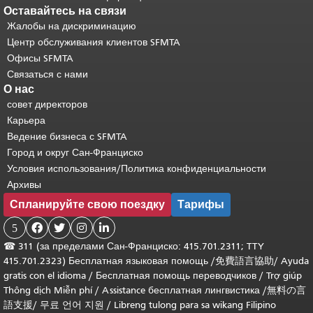
Оставайтесь на связи
Жалобы на дискриминацию
Центр обслуживания клиентов SFMTA
Офисы SFMTA
Связаться с нами
О нас
совет директоров
Карьера
Ведение бизнеса с SFMTA
Город и округ Сан-Франциско
Условия использования/Политика конфиденциальности
Архивы
Спланируйте свою поездку
Тарифы
5




☎
311 (за пределами Сан-Франциско: 415.701.2311; TTY
415.701.2323) Бесплатная языковая помощь /
免費語言協助
/
Ayuda
gratis con el idioma
/
Бесплатная помощь переводчиков
/
Trợ giúp
Thông dịch Miễn phí
/
Assistance бесплатная лингвистика
/
無料の言
語支援
/
무료 언어 지원
/
Libreng tulong para sa wikang Filipino