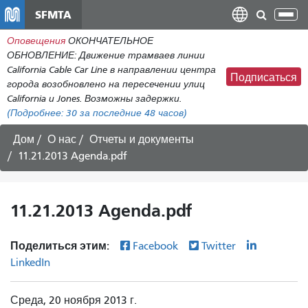
Перейти
SFMTA
Пер
к
нав
Оповещения
ОКОНЧАТЕЛЬНОЕ
общему
ОБНОВЛЕНИЕ: Движение трамваев линии
содержанию
California Cable Car Line в направлении центра
Подписаться
города возобновлено на пересечении улиц
California и Jones. Возможны задержки.
(Подробнее:
30
за последние 48 часов)
Дом
О нас
Отчеты и документы
11.21.2013 Agenda.pdf
11.21.2013 Agenda.pdf
Поделиться этим:
Facebook
Twitter
LinkedIn
Среда, 20 ноября 2013 г.