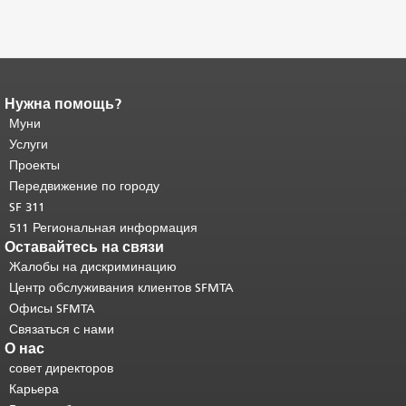
Нужна помощь?
Конец содержимого
страницы.
Муни
Остальная часть этой
страницы повторяется на каждой
Услуги
странице.
Вернуться к началу
Проекты
основного содержимого
.
Передвижение по городу
SF 311
511 Региональная информация
Оставайтесь на связи
Жалобы на дискриминацию
Центр обслуживания клиентов SFMTA
Офисы SFMTA
Связаться с нами
О нас
совет директоров
Карьера