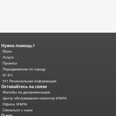
Нужна помощь?
Конец содержимого
страницы.
Муни
Остальная часть этой
страницы повторяется на каждой
Услуги
странице.
Вернуться к началу
Проекты
основного содержимого
.
Передвижение по городу
SF 311
511 Региональная информация
Оставайтесь на связи
Жалобы на дискриминацию
Центр обслуживания клиентов SFMTA
Офисы SFMTA
Связаться с нами
О нас