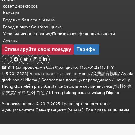
совет директоров
Карьера
Ведение бизнеса с SFMTA
Город и округ Сан-Франциско
Условия использования/Политика конфиденциальности
Архивы
Спланируйте свою поездку
Тарифы
5




☎
311 (за пределами Сан-Франциско: 415.701.2311; TTY
415.701.2323) Бесплатная языковая помощь /
免費語言協助
/
Ayuda
gratis con el idioma
/
Бесплатная помощь переводчиков
/
Trợ giúp
Thông dịch Miễn phí
/
Assistance бесплатная лингвистика
/
無料の言
語支援
/
무료 언어 지원
/
Libreng tulong para sa wikang Filipino
Авторские права © 2013-2025 Транспортное агентство
муниципалитета Сан-Франциско (SFMTA). Все права защищены.