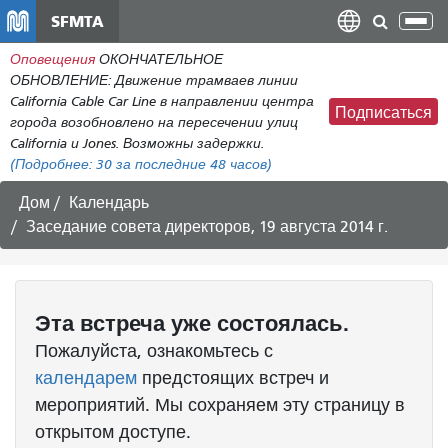
Перейти
SFMTA
Пер
к
нав
Оповещения
ОКОНЧАТЕЛЬНОЕ
общему
ОБНОВЛЕНИЕ: Движение трамваев линии
содержанию
California Cable Car Line в направлении центра
Подписаться
города возобновлено на пересечении улиц
California и Jones. Возможны задержки.
(Подробнее:
30
за последние 48 часов)
Дом
Календарь
Заседание совета директоров, 19 августа 2014 г.
Эта
встреча
уже состоялась.
Пожалуйста, ознакомьтесь с
календарем
предстоящих встреч и
мероприятий. Мы сохраняем эту страницу в
открытом доступе.