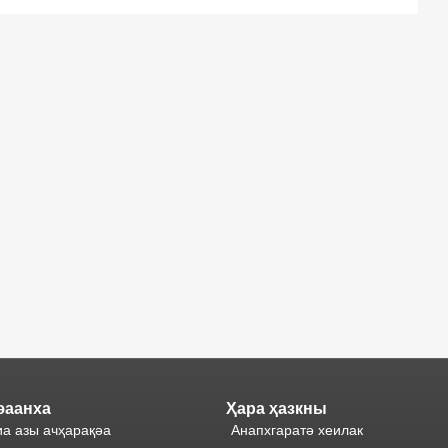
әаанха
Ҳара ҳазкны
а азы ачҳарақәа
Анапхгаратә хеилак