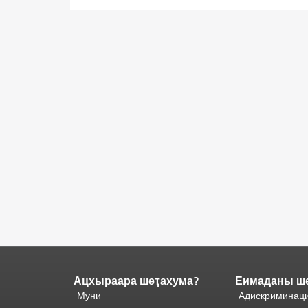
Ацхыраара шәҭахума?
Еимаданы ш
Адаҟьа
аҵакы
Муни
Адискриминаци