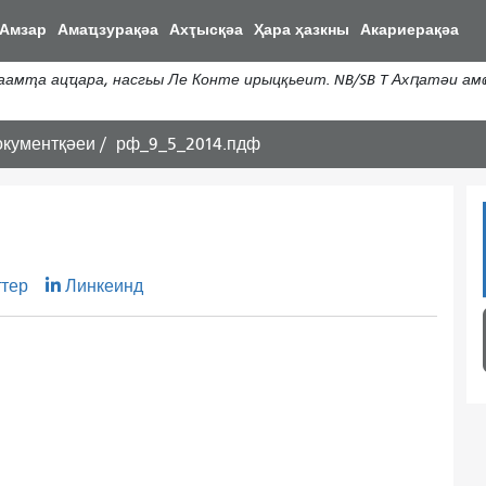
Перейти
Амзар
Амаҵзурақәа
Ахҭысқәа
Ҳара ҳазкны
Акариерақәа
к
основному
ҭа ацҵара, насгьы Ле Конте ирыцқьеит. NB/SB T Ахԥатәи амҩ
содержаниу
окументқәеи
рф_9_5_2014.пдф
ттер
Линкеинд