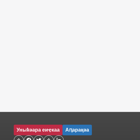
Уныҟәара еиҿкаа
Аԥарақәа