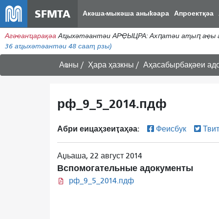
SFMTA
Акәша-мыкәша аныҟәара
Апроектқәа
Агәҽанҵарақәа
Аҵыхәтәантәи АРҾЫЦРА: Ахԥатәи аҭыԥ аҿы аам
36
аҵыхәтәантәи 48 сааҭ рзы)
Аҩны
Ҳара ҳазкны
Аҳасабырбақәеи ад
рф_9_5_2014.пдф
Абри еицаҳзеиҭаҳәа:
Феисбук
Тви
Аџьаша, 22 август 2014
Вспомогательные адокументы
рф_9_5_2014.пдф