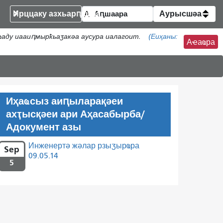
Ирццаку азхьарԥшқәа
Аурысшәа
аду иааиԥмырҟьаӡакәа аусура иалагоит.
(Еиҳаны:
Аҽаҩра
Иҳаҩсыз аиԥыларақәеи
ахҭысқәеи ари Аҳасабырба/
Адокумент азы
Инженертә жәлар рзыӡырҩра
Sep
09.05.14
5