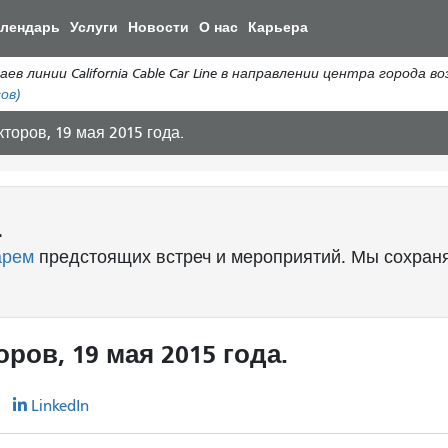
Перейти
алендарь
Услуги
Новости
О нас
Карьера
к
общему
ии California Cable Car Line в направлении центра города возоб
содержанию
ов)
торов, 19 мая 2015 года.
.
арем
предстоящих встреч и мероприятий. Мы сохраня
ров, 19 мая 2015 года.
r
LinkedIn