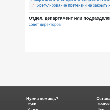
Урегулирование претензий на закрытых
Отдел, департамент или подразделе
совет директоров
Нужна помощь?
Остава
Конец
содержимого
Муни
Жалобы
страницы.
Остальная
Услуги
Центр 