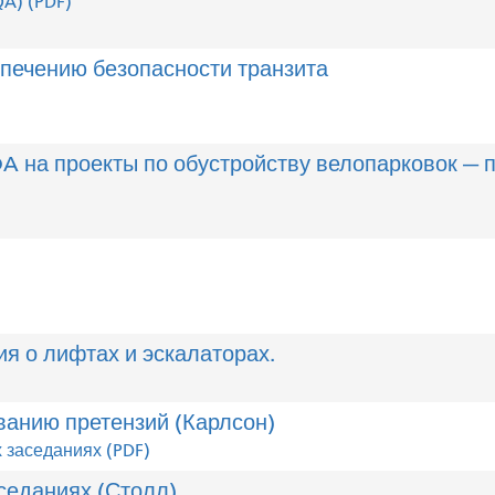
QA) (PDF)
еспечению безопасности транзита
DA на проекты по обустройству велопарковок —
 о лифтах и ​​эскалаторах.
ванию претензий (Карлсон)
 заседаниях (PDF)
седаниях (Столл)