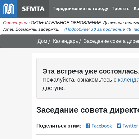
SFMTA
Передвижение по городу
Проекты
К
Оповещения
ОКОНЧАТЕЛЬНОЕ ОБНОВЛЕНИЕ: Движение трамваев лин
Jones. Возможны задержки.
(Подробнее:
30
за последние 48 час
Дом
Календарь
Заседание совета дирек
Эта
встреча
уже состоялась
Пожалуйста, ознакомьтесь с
календ
доступе.
Заседание совета директо
Поделиться этим:
Facebook
Twitte