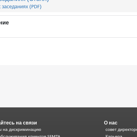
 заседаниях (PDF)
ние
йтесь на связи
О нас
 на дискриминацию
совет директор
обслуживания клиентов SFMTA
Карьера