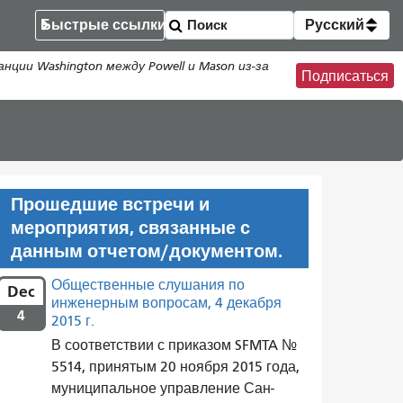
Быстрые ссылки
Русский
нции Washington между Powell и Mason из-за
Подписаться
Прошедшие встречи и
мероприятия, связанные с
данным отчетом/документом.
Общественные слушания по
Dec
инженерным вопросам, 4 декабря
4
2015 г.
В соответствии с приказом SFMTA №
5514, принятым 20 ноября 2015 года,
муниципальное управление Сан-