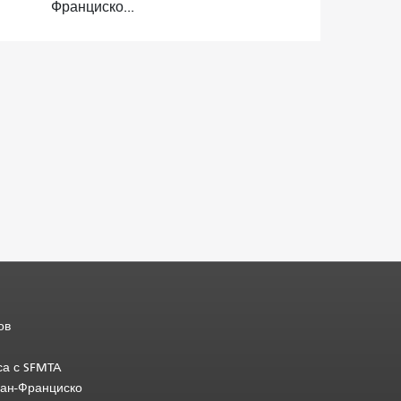
Франциско...
ов
са с SFMTA
Сан-Франциско