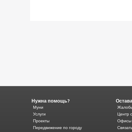
Нужна помощь?
Остава
Конец
содержимого
Муни
Жалобы
страницы.
Остальная
Услуги
Центр 
часть
Проекты
Офисы
этой
Передвижение по городу
Связат