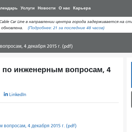
Перейти
алендарь
Услуги
Новости
О нас
Карьера
к
общему
able Car Line в направлении центра города задерживается на ста
содержанию
 обновлена.
(Подробнее:
21
за последние 48 часов)
просам, 4 декабря 2015 г. (pdf)
по инженерным вопросам, 4
r
LinkedIn
опросам, 4 декабря 2015 г. (pdf)