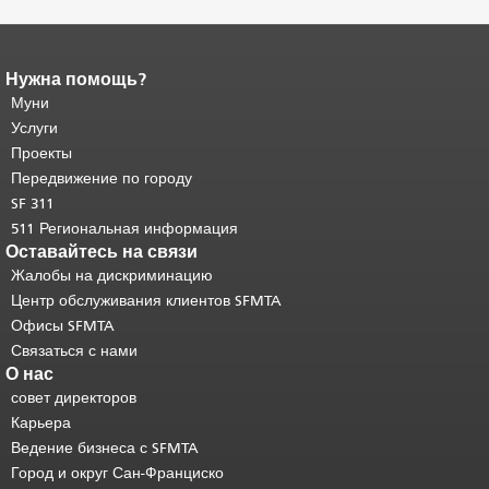
Нужна помощь?
Конец содержимого
страницы.
Муни
Остальная часть этой
страницы повторяется на каждой
Услуги
странице.
Вернуться к началу
Проекты
основного содержимого
.
Передвижение по городу
SF 311
511 Региональная информация
Оставайтесь на связи
Жалобы на дискриминацию
Центр обслуживания клиентов SFMTA
Офисы SFMTA
Связаться с нами
О нас
совет директоров
Карьера
Ведение бизнеса с SFMTA
Город и округ Сан-Франциско