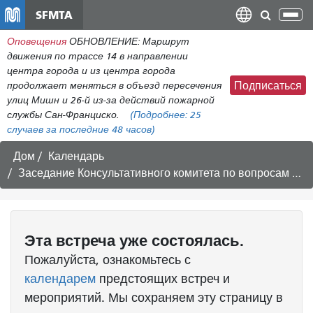
Перейти
SFMTA
Пер
к
нав
Оповещения
ОБНОВЛЕНИЕ: Маршрут
общему
движения по трассе 14 в направлении
содержанию
центра города и из центра города
продолжает меняться в объезд пересечения
Подписаться
улиц Мишн и 26-й из-за действий пожарной
службы Сан-Франциско.
(Подробнее:
25
случаев
за последние 48 часов)
Дом
Календарь
Заседание Консультативного комитета по вопросам бизнеса им. Ван Несса — 19 мая 2016 г.
Эта
встреча
уже состоялась.
Пожалуйста, ознакомьтесь с
календарем
предстоящих встреч и
мероприятий. Мы сохраняем эту страницу в