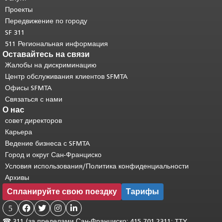
странице.
Вернуться к началу
Проекты
основного содержимого
.
Передвижение по городу
SF 311
511 Региональная информация
Оставайтесь на связи
Жалобы на дискриминацию
Центр обслуживания клиентов SFMTA
Офисы SFMTA
Связаться с нами
О нас
совет директоров
Карьера
Ведение бизнеса с SFMTA
Город и округ Сан-Франциско
Условия использования/Политика конфиденциальности
Архивы
Спланируйте свою поездку
Тарифы
5




☎
311 (за пределами Сан-Франциско: 415.701.2311; TTY