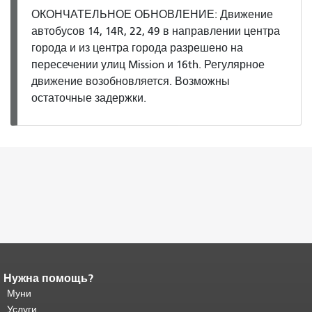
ОКОНЧАТЕЛЬНОЕ ОБНОВЛЕНИЕ: Движение
автобусов 14, 14R, 22, 49 в направлении центра
города и из центра города разрешено на
пересечении улиц Mission и 16th. Регулярное
движение возобновляется. Возможны
остаточные задержки.
Нужна помощь?
Конец содержимого
страницы.
Муни
Остальная часть этой
страницы повторяется на каждой
Услуги