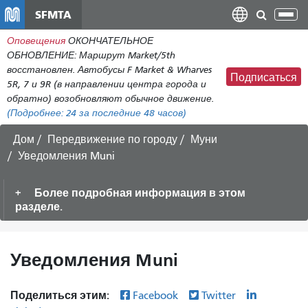
Перейти
SFMTA
Пер
к
нав
Оповещения
ОКОНЧАТЕЛЬНОЕ
общему
ОБНОВЛЕНИЕ: Маршрут Market/5th
содержанию
восстановлен. Автобусы F Market & Wharves
Подписаться
5R, 7 и 9R (в направлении центра города и
обратно) возобновляют обычное движение.
(Подробнее:
24
за последние 48 часов)
Дом
Передвижение по городу
Муни
Уведомления Muni
Более подробная информация в этом
разделе.
Уведомления Muni
Поделиться этим:
Facebook
Twitter