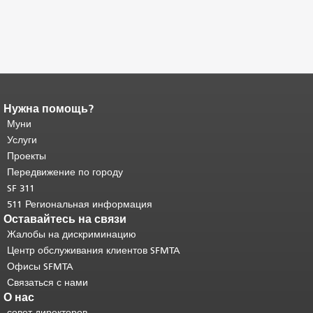
Нужна помощь?
Конец содержимого
страницы.
Муни
Остальная часть этой
страницы повторяется на каждой
Услуги
странице.
Вернуться к началу
Проекты
основного содержимого
.
Передвижение по городу
SF 311
511 Региональная информация
Оставайтесь на связи
Жалобы на дискриминацию
Центр обслуживания клиентов SFMTA
Офисы SFMTA
Связаться с нами
О нас
совет директоров