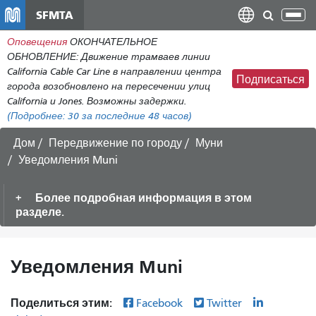
Перейти
SFMTA
Пер
к
нав
Оповещения
ОКОНЧАТЕЛЬНОЕ
общему
ОБНОВЛЕНИЕ: Движение трамваев линии
содержанию
California Cable Car Line в направлении центра
Подписаться
города возобновлено на пересечении улиц
California и Jones. Возможны задержки.
(Подробнее:
30
за последние 48 часов)
Дом
Передвижение по городу
Муни
Уведомления Muni
Более подробная информация в этом
разделе.
Уведомления Muni
Поделиться этим:
Facebook
Twitter