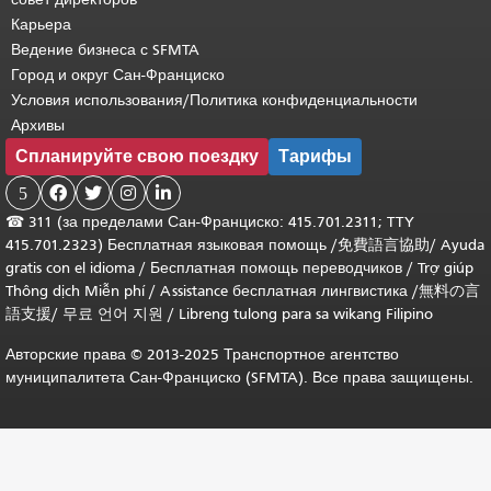
Карьера
Ведение бизнеса с SFMTA
Город и округ Сан-Франциско
Условия использования/Политика конфиденциальности
Архивы
Спланируйте свою поездку
Тарифы
5




☎
311 (за пределами Сан-Франциско: 415.701.2311; TTY
415.701.2323) Бесплатная языковая помощь /
免費語言協助
/
Ayuda
gratis con el idioma
/
Бесплатная помощь переводчиков
/
Trợ giúp
Thông dịch Miễn phí
/
Assistance бесплатная лингвистика
/
無料の言
語支援
/
무료 언어 지원
/
Libreng tulong para sa wikang Filipino
Авторские права © 2013-2025 Транспортное агентство
муниципалитета Сан-Франциско (SFMTA). Все права защищены.