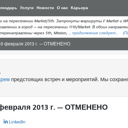
Перейти
алендарь
Услуги
Новости
О нас
Карьера
к
общему
на пересечении Market/5th. Затронуты маршруты F Market и Wha
содержанию
равлении в город — на пересечении 11th/Market. В обоих направл
еренаправлены через 5th, Mission, ...
продолжение следует...
(П
 20 февраля 2013 г. — ОТМЕНЕНО
.
арем
предстоящих встреч и мероприятий. Мы сохраня
 февраля 2013 г. — ОТМЕНЕНО
r
LinkedIn