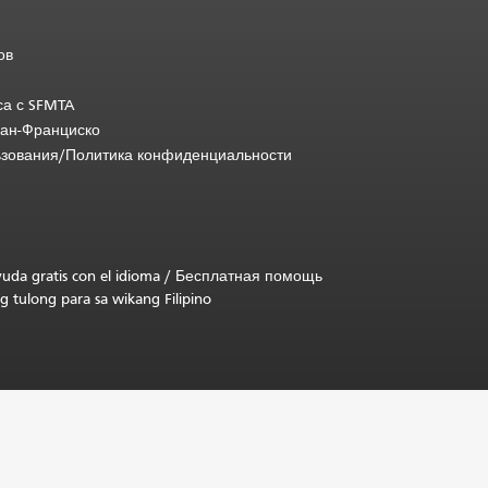
ов
са с SFMTA
Сан-Франциско
ьзования/Политика конфиденциальности
uda gratis con el idioma
/
Бесплатная помощь
g tulong para sa wikang Filipino
.