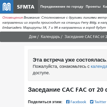
SFMTA
Передвижение по городу
Проекты
К
Оповещения
Внимание: Столкновение с другими линиями метро 
направлении из города происходит на станции Ferry Bldg; в нап
Embarcadero. Маршруты 5R, 7 и 9R в направлении в город будут п
Дом
Календарь
Заседание CAC FAC от
Эта
встреча
уже состоялась
Пожалуйста, ознакомьтесь с
календ
доступе.
Заседание CAC FAC от 20
Поделиться этим:
Facebook
Twitte