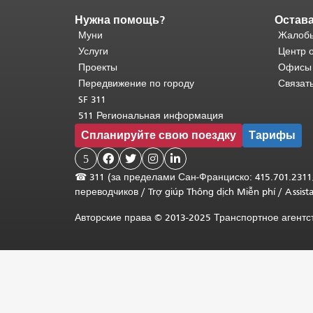
Нужна помощь?
Остава
Конец
содержимого
Муни
Жалобы
страницы.
Остальная
Услуги
Центр 
часть
Проекты
Офисы
этой
Передвижение по городу
Связат
страницы
SF 311
повторяется
511 Региональная информация
на
Спланируйте свою поездку
Тарифы
каждой
странице.
5




Вернуться
☎
311 (за пределами Сан-Франциско: 415.701.2311
к
переводчиков
/
Trợ giúp Thông dịch Miễn phí
/
Assis
началу
основного
Авторские права © 2013-2025 Транспортное агент
содержимого
.