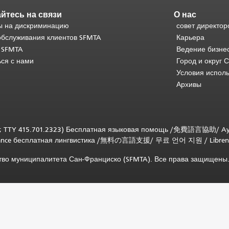
йтесь на связи
О нас
 на дискриминацию
совет директор
обслуживания клиентов SFMTA
Карьера
 SFMTA
Ведение бизне
ься с нами
Город и округ 
Условия испол
Архивы
; TTY 415.701.2323) Бесплатная языковая помощь /
免費語言協助
/
Ay
tance бесплатная лингвистика
/
無料の言語支援
/
무료 언어 지원
/
Libren
ство муниципалитета Сан-Франциско (SFMTA). Все права защищены