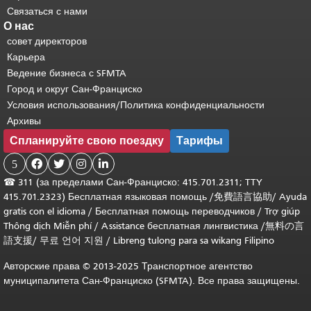
Связаться с нами
О нас
совет директоров
Карьера
Ведение бизнеса с SFMTA
Город и округ Сан-Франциско
Условия использования/Политика конфиденциальности
Архивы
Спланируйте свою поездку
Тарифы
5




☎
311 (за пределами Сан-Франциско: 415.701.2311; TTY
415.701.2323) Бесплатная языковая помощь /
免費語言協助
/
Ayuda
gratis con el idioma
/
Бесплатная помощь переводчиков
/
Trợ giúp
Thông dịch Miễn phí
/
Assistance бесплатная лингвистика
/
無料の言
語支援
/
무료 언어 지원
/
Libreng tulong para sa wikang Filipino
Авторские права © 2013-2025 Транспортное агентство
муниципалитета Сан-Франциско (SFMTA). Все права защищены.