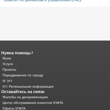
Нужна помощь?
Конец содержимого
страницы.
Муни
Остальная часть этой
страницы повторяется на каждой
Услуги
странице.
Вернуться к началу
Проекты
основного содержимого
.
Передвижение по городу
SF 311
511 Региональная информация
Оставайтесь на связи
Жалобы на дискриминацию
Центр обслуживания клиентов SFMTA
Офисы SFMTA