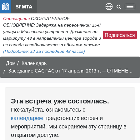
Перейти
SFMTA
Пер
к
нав
Оповещения
ОКОНЧАТЕЛЬНОЕ
общему
ОБНОВЛЕНИЕ: Задержка на пересечении 25-й
содержанию
улицы и Миссисипи устранена. Движение по
Подписаться
маршруту 48 в направлении центра города и
из города возобновляется в обычном режиме.
(Подробнее:
33
за последние 48 часов)
Дом
Календарь
Заседание CAC FAC от 17 апреля 2013 г. — ОТМЕНЕНО
Эта
встреча
уже состоялась.
Пожалуйста, ознакомьтесь с
календарем
предстоящих встреч и
мероприятий. Мы сохраняем эту страницу в
открытом доступе.