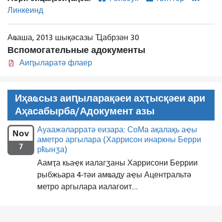
Линкеинд
Аҩаша, 2013 шықәсазы Ҵабрзән 30
Вспомогательные адокументы
Аиԥыларатә флаер
Иҳаҩсыз аиԥыларақәеи ахҭысқәеи ари
Аҳасабырба/Адокумент азы
Ауаажәларратә еизара: СоМа ақалақь аҿы
Nov
аметро аргылара (Харрисон инаркны Берри
7
рҟынӡа)
Аамҭа кьаҿк иалагӡаны Харрисони Беррии
рыбжьара 4-тәи амҩаду аҿы Ацентральтә
метро аргылара иалагоит...