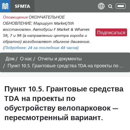
Перейти
SFMTA
Пер
к
нав
Оповещения
ОКОНЧАТЕЛЬНОЕ
общему
ОБНОВЛЕНИЕ: Маршрут Market/5th
содержанию
восстановлен. Автобусы F Market & Wharves
Подписаться
5R, 7 и 9R (в направлении центра города и
обратно) возобновляют обычное движение.
(Подробнее:
24
за последние 48 часов)
Дом
О нас
Отчеты и документы
Пункт 10.5. Грантовые средства TDA на проекты по обустройству велопарковок — пересмотренный вариант.
Пункт 10.5. Грантовые средства
TDA на проекты по
обустройству велопарковок —
пересмотренный вариант.