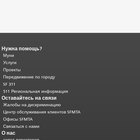
Нужна помощь?
Конец содержимого
страницы.
Муни
Остальная часть этой
страницы повторяется на каждой
Услуги
странице.
Вернуться к началу
Проекты
основного содержимого
.
Передвижение по городу
SF 311
511 Региональная информация
Оставайтесь на связи
Жалобы на дискриминацию
Центр обслуживания клиентов SFMTA
Офисы SFMTA
Связаться с нами
О нас
совет директоров