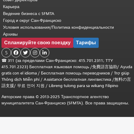
Карьера
Ведение бизнеса с SFMTA
Город и округ Сан-Франциско
Условия использования/Политика конфиденциальности
Архивы
Спланируйте свою поездку
Тарифы
5




☎
311 (за пределами Сан-Франциско: 415.701.2311; TTY
415.701.2323) Бесплатная языковая помощь /
免費語言協助
/
Ayuda
gratis con el idioma
/
Бесплатная помощь переводчиков
/
Trợ giúp
Thông dịch Miễn phí
/
Assistance бесплатная лингвистика
/
無料の言
語支援
/
무료 언어 지원
/
Libreng tulong para sa wikang Filipino
Авторские права © 2013-2025 Транспортное агентство
муниципалитета Сан-Франциско (SFMTA). Все права защищены.