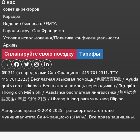
О нас
совет директоров
Карьера
Ведение бизнеса с SFMTA
Город и округ Сан-Франциско
Условия использования/Политика конфиденциальности
Архивы
Спланируйте свою поездку
Тарифы
5




☎
311 (за пределами Сан-Франциско: 415.701.2311; TTY
415.701.2323) Бесплатная языковая помощь /
免費語言協助
/
Ayuda
gratis con el idioma
/
Бесплатная помощь переводчиков
/
Trợ giúp
Thông dịch Miễn phí
/
Assistance бесплатная лингвистика
/
無料の言
語支援
/
무료 언어 지원
/
Libreng tulong para sa wikang Filipino
Авторские права © 2013-2025 Транспортное агентство
муниципалитета Сан-Франциско (SFMTA). Все права защищены.