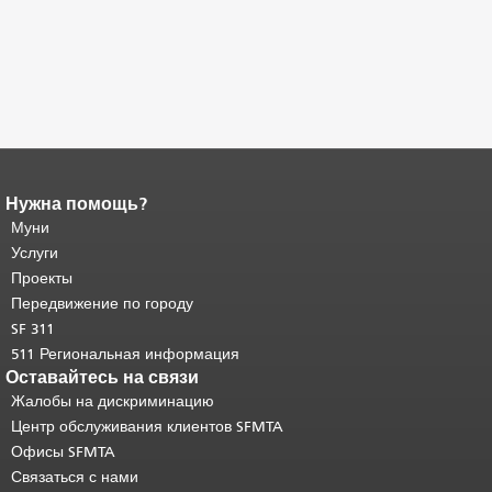
Нужна помощь?
Конец содержимого
страницы.
Муни
Остальная часть этой
страницы повторяется на каждой
Услуги
странице.
Вернуться к началу
Проекты
основного содержимого
.
Передвижение по городу
SF 311
511 Региональная информация
Оставайтесь на связи
Жалобы на дискриминацию
Центр обслуживания клиентов SFMTA
Офисы SFMTA
Связаться с нами