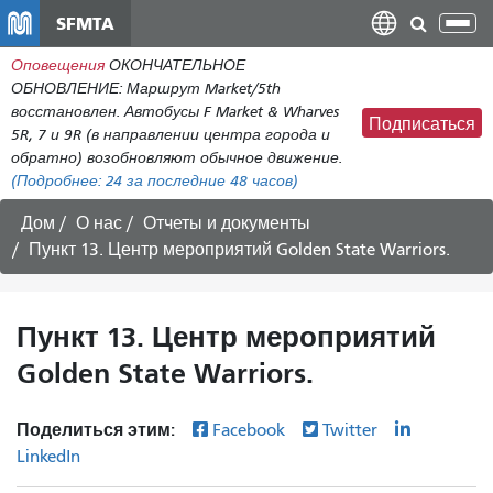
Перейти
SFMTA
Пер
к
нав
Оповещения
ОКОНЧАТЕЛЬНОЕ
общему
ОБНОВЛЕНИЕ: Маршрут Market/5th
содержанию
восстановлен. Автобусы F Market & Wharves
Подписаться
5R, 7 и 9R (в направлении центра города и
обратно) возобновляют обычное движение.
(Подробнее:
24
за последние 48 часов)
Дом
О нас
Отчеты и документы
Пункт 13. Центр мероприятий Golden State Warriors.
Пункт 13. Центр мероприятий
Golden State Warriors.
Поделиться этим:
Facebook
Twitter
LinkedIn