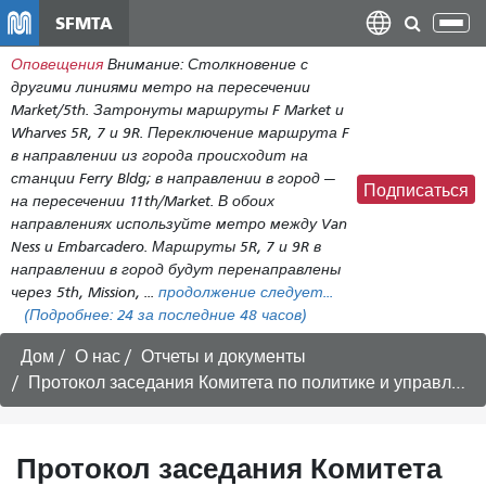
Перейти
SFMTA
Пер
к
нав
Оповещения
Внимание: Столкновение с
общему
другими линиями метро на пересечении
содержанию
Market/5th. Затронуты маршруты F Market и
Wharves 5R, 7 и 9R. Переключение маршрута F
в направлении из города происходит на
станции Ferry Bldg; в направлении в город —
Подписаться
на пересечении 11th/Market. В обоих
направлениях используйте метро между Van
Ness и Embarcadero. Маршруты 5R, 7 и 9R в
направлении в город будут перенаправлены
через 5th, Mission, ...
продолжение следует...
(Подробнее:
24
за последние 48 часов)
Дом
О нас
Отчеты и документы
Протокол заседания Комитета по политике и управлению от 19 июня 2015 года.
Протокол заседания Комитета