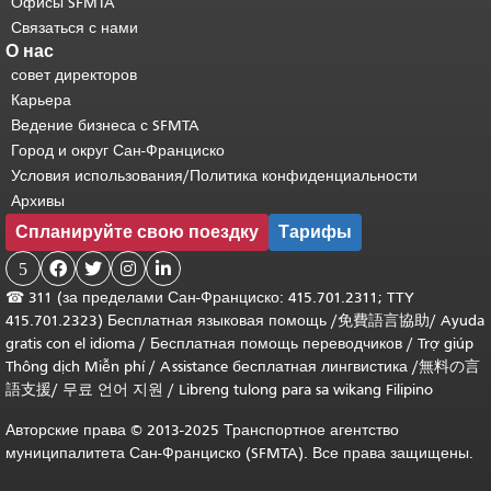
Офисы SFMTA
Связаться с нами
О нас
совет директоров
Карьера
Ведение бизнеса с SFMTA
Город и округ Сан-Франциско
Условия использования/Политика конфиденциальности
Архивы
Спланируйте свою поездку
Тарифы
5




☎
311 (за пределами Сан-Франциско: 415.701.2311; TTY
415.701.2323) Бесплатная языковая помощь /
免費語言協助
/
Ayuda
gratis con el idioma
/
Бесплатная помощь переводчиков
/
Trợ giúp
Thông dịch Miễn phí
/
Assistance бесплатная лингвистика
/
無料の言
語支援
/
무료 언어 지원
/
Libreng tulong para sa wikang Filipino
Авторские права © 2013-2025 Транспортное агентство
муниципалитета Сан-Франциско (SFMTA). Все права защищены.