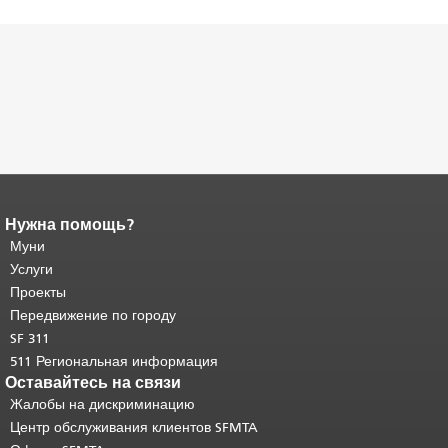
Нужна помощь?
Конец содержимого
страницы.
Муни
Остальная часть этой
страницы повторяется на каждой
Услуги
странице.
Вернуться к началу
Проекты
основного содержимого
.
Передвижение по городу
SF 311
511 Региональная информация
Оставайтесь на связи
Жалобы на дискриминацию
Центр обслуживания клиентов SFMTA