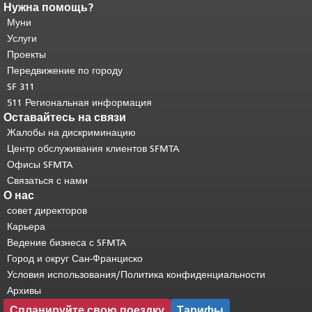
Нужна помощь?
Конец содержимого
страницы.
Муни
Остальная часть этой
страницы повторяется на каждой
Услуги
странице.
Вернуться к началу
Проекты
основного содержимого
.
Передвижение по городу
SF 311
511 Региональная информация
Оставайтесь на связи
Жалобы на дискриминацию
Центр обслуживания клиентов SFMTA
Офисы SFMTA
Связаться с нами
О нас
совет директоров
Карьера
Ведение бизнеса с SFMTA
Город и округ Сан-Франциско
Условия использования/Политика конфиденциальности
Архивы
Спланируйте свою поездку
Тарифы