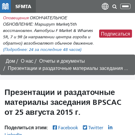
Перейти
SFMTA
Пер
к
нав
Оповещения
ОКОНЧАТЕЛЬНОЕ
общему
ОБНОВЛЕНИЕ: Маршрут Market/5th
содержанию
восстановлен. Автобусы F Market & Wharves
Подписаться
5R, 7 и 9R (в направлении центра города и
обратно) возобновляют обычное движение.
(Подробнее:
24
за последние 48 часов)
Дом
О нас
Отчеты и документы
Презентации и раздаточные материалы заседания BPSCAC от 25 августа 2015 г.
Презентации и раздаточные
материалы заседания BPSCAC
от 25 августа 2015 г.
Поделиться этим:
Facebook
Twitter
LinkedIn