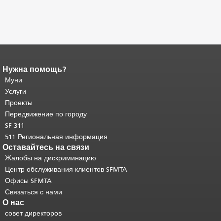
Нужна помощь?
Конец содержимого
страницы.
Муни
Остальная часть этой
страницы повторяется на каждой
Услуги
странице.
Вернуться к началу
Проекты
основного содержимого
.
Передвижение по городу
SF 311
511 Региональная информация
Оставайтесь на связи
Жалобы на дискриминацию
Центр обслуживания клиентов SFMTA
Офисы SFMTA
Связаться с нами
О нас
совет директоров