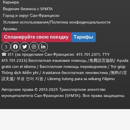
Карьера
Ведение бизнеса с SFMTA
Город и округ Сан-Франциско
Условия использования/Политика конфиденциальности
Архивы
Спланируйте свою поездку
Тарифы
5




☎
311 (за пределами Сан-Франциско: 415.701.2311; TTY
415.701.2323) Бесплатная языковая помощь /
免費語言協助
/
Ayuda
gratis con el idioma
/
Бесплатная помощь переводчиков
/
Trợ giúp
Thông dịch Miễn phí
/
Assistance бесплатная лингвистика
/
無料の言
語支援
/
무료 언어 지원
/
Libreng tulong para sa wikang Filipino
Авторские права © 2013-2025 Транспортное агентство
муниципалитета Сан-Франциско (SFMTA). Все права защищены.