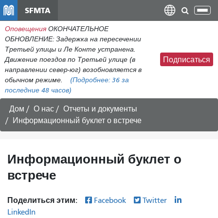
Перейти
SFMTA
Пер
к
нав
Оповещения
ОКОНЧАТЕЛЬНОЕ
общему
ОБНОВЛЕНИЕ: Задержка на пересечении
содержанию
Третьей улицы и Ле Конте устранена.
Движение поездов по Третьей улице (в
Подписаться
направлении север-юг) возобновляется в
обычном режиме.
(Подробнее:
36
за
последние 48 часов)
Дом
О нас
Отчеты и документы
Информационный буклет о встрече
Информационный буклет о
встрече
Поделиться этим:
Facebook
Twitter
LinkedIn