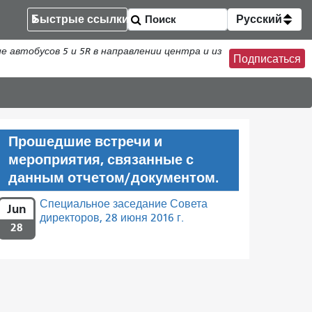
Быстрые ссылки
Русский
втобусов 5 и 5R в направлении центра и из
Подписаться
Прошедшие встречи и
мероприятия, связанные с
данным отчетом/документом.
Специальное заседание Совета
Jun
директоров, 28 июня 2016 г.
28