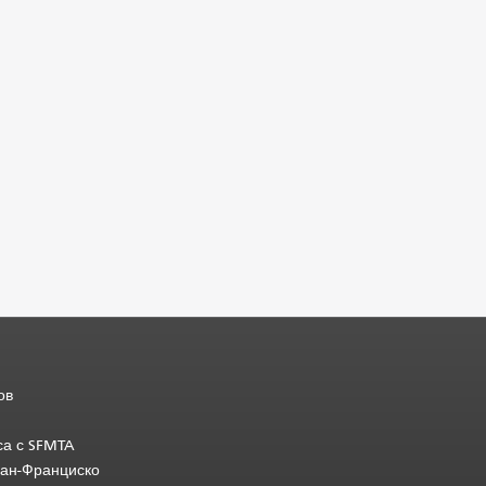
ов
са с SFMTA
Сан-Франциско