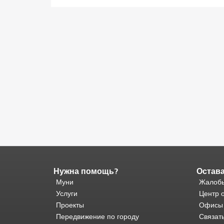
Нужна помощь?
Остава
Конец
содержимого
Муни
Жалобы
страницы.
Остальная
Услуги
Центр 
часть
Проекты
Офисы
этой
Передвижение по городу
Связат