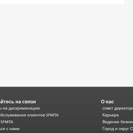
йтесь на связи
О нас
 на дискриминацию
совет директор
обслуживания клиентов SFMTA
Карьера
 SFMTA
Ведение бизне
ься с нами
Город и округ 