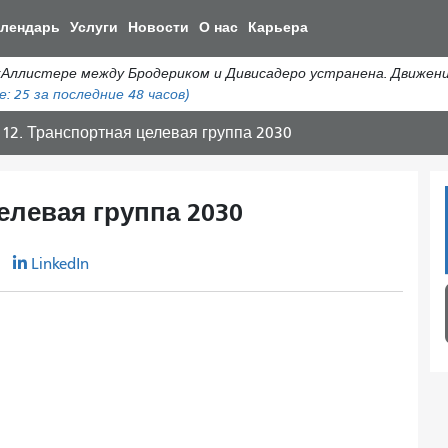
Перейти
алендарь
Услуги
Новости
О нас
Карьера
к
общему
истере между Бродериком и Дивисадеро устранена. Движение а
содержанию
е:
25
за последние 48 часов)
 12. Транспортная целевая группа 2030
елевая группа 2030
r
LinkedIn