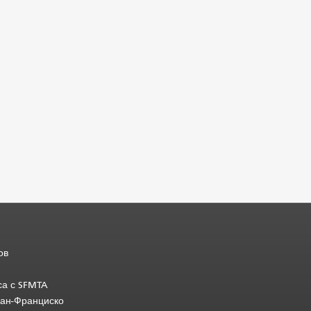
ов
са с SFMTA
Сан-Франциско