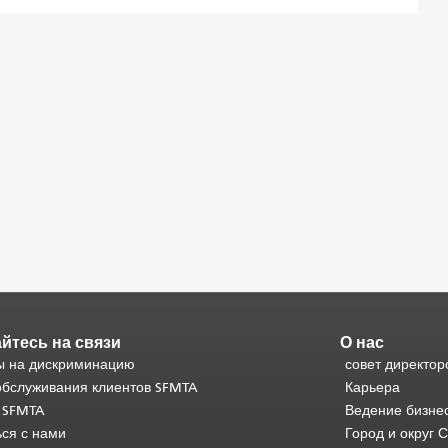
йтесь на связи
О нас
 на дискриминацию
совет директор
обслуживания клиентов SFMTA
Карьера
 SFMTA
Ведение бизне
ься с нами
Город и округ 