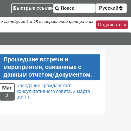
Быстрые ссылки
Русский
втобусов 5 и 5R в направлении центра и из
Подписаться
Прошедшие встречи и
мероприятия, связанные с
данным отчетом/документом.
Заседание Гражданского
Mar
консультативного совета, 2 марта
2
2017 г.