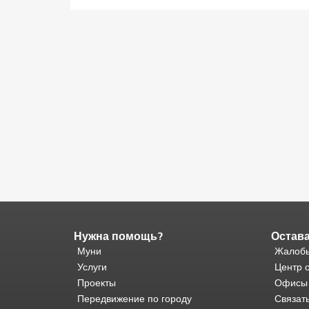
Нужна помощь?
Остава
Конец
содержимого
Муни
Жалобы
страницы.
Остальная
Услуги
Центр 
часть
Проекты
Офисы
этой
Передвижение по городу
Связат