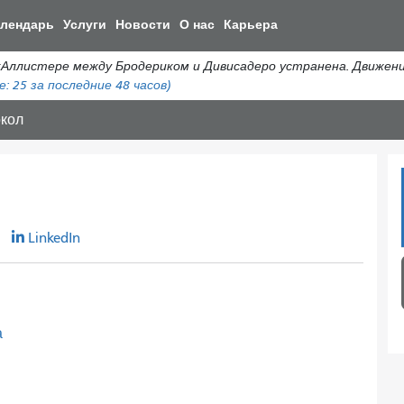
Перейти
алендарь
Услуги
Новости
О нас
Карьера
к
общему
истере между Бродериком и Дивисадеро устранена. Движение а
содержанию
е:
25
за последние 48 часов)
кол
r
LinkedIn
а