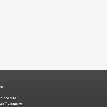
ов
са с SFMTA
Сан-Франциско