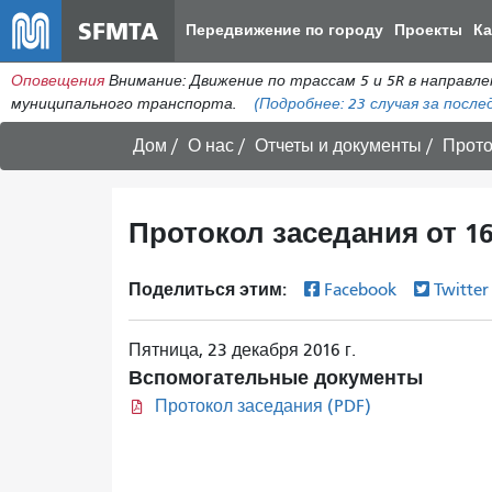
SFMTA
Передвижение по городу
Проекты
К
Оповещения
Внимание: Движение по трассам 5 и 5R в направл
муниципального транспорта.
(Подробнее:
23 случая
за послед
Дом
О нас
Отчеты и документы
Прото
Протокол заседания от 16
Поделиться этим:
Facebook
Twitte
Пятница, 23 декабря 2016 г.
Вспомогательные документы
Протокол заседания (PDF)