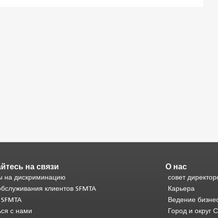
йтесь на связи
О нас
 на дискриминацию
совет директор
обслуживания клиентов SFMTA
Карьера
 SFMTA
Ведение бизне
ься с нами
Город и округ 