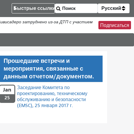
Быстрые ссылки
Русский
Дивисадеро затруднено из-за ДТП с участием
Подписаться
Прошедшие встречи и
мероприятия, связанные с
данным отчетом/документом.
Заседание Комитета по
Jan
проектированию, техническому
25
обслуживанию и безопасности
(EMSC), 25 января 2017 г.