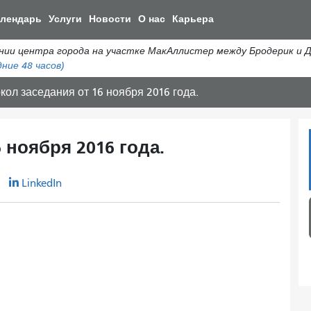
Перейти
алендарь
Услуги
Новости
О нас
Карьера
к
общему
ении центра города на участке МакАллистер между Бродерик и 
содержанию
ние 48 часов)
кол заседания от 16 ноября 2016 года.
 ноября 2016 года.
r
LinkedIn