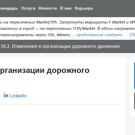
Перейти
алендарь
Услуги
Новости
О нас
Карьера
к
общему
на пересечении Market/5th. Затронуты маршруты F Market и Wha
содержанию
равлении в город — на пересечении 11th/Market. В обоих направл
еренаправлены через 5th, Mission, ...
продолжение следует...
(П
 10.2. Изменения в организации дорожного движения
 организации дорожного
r
LinkedIn