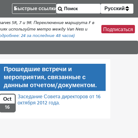
Быстрые ссылки
Русский
rves 5R, 7 и 9R. Переключение маршрута F в
ениях используйте метро между Van Ness и
Подписаться
одробнее:
24
за последние 48 часов)
Прошедшие встречи и
мероприятия, связанные с
данным отчетом/документом.
Заседание Совета директоров от 16
Oct
октября 2012 года.
16