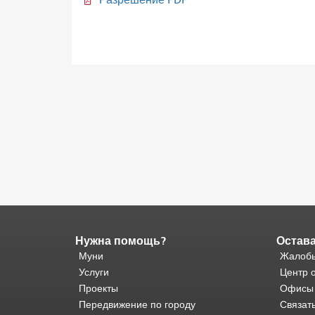
Разрешение PDF
Нужна помощь?
Остава
Конец
содержимого
Муни
Жалобы
страницы.
Остальная
Услуги
Центр 
часть
Проекты
Офисы
этой
Передвижение по городу
Связат