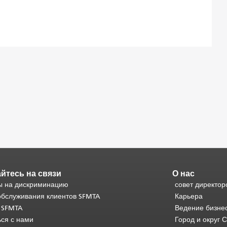
йтесь на связи
О нас
 на дискриминацию
совет директор
обслуживания клиентов SFMTA
Карьера
 SFMTA
Ведение бизне
ься с нами
Город и округ 