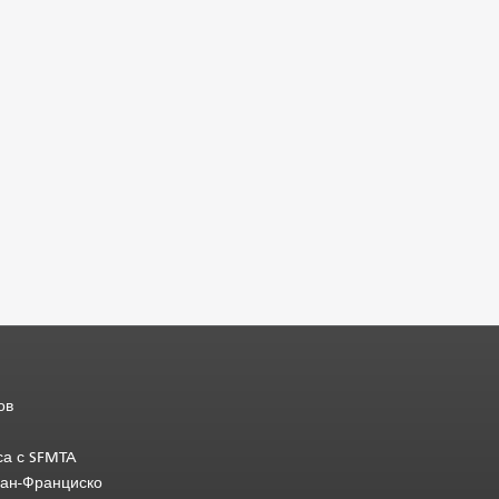
ов
са с SFMTA
Сан-Франциско